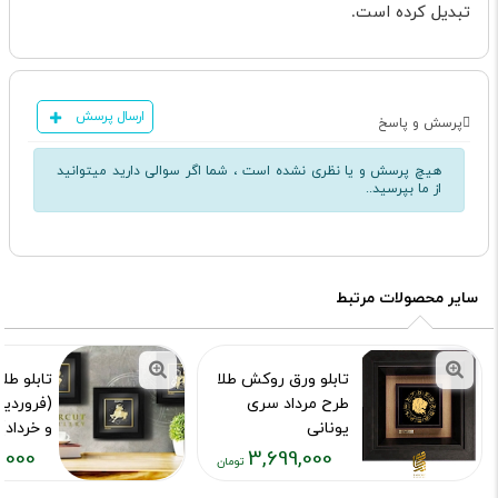
تبدیل کرده است
.
ارسال پرسش
پرسش و پاسخ
هیچ پرسش و یا نظری نشده است ، شما اگر سوالی دارید میتوانید
از ما بپرسید..
سایر محصولات مرتبط
تابلو ورق روکش طلا
تابلو طلا
طرح مرداد سری
(فروردی
یونانی
و خرداد)
روکش طلای 4
,000
3,699,000
کد محصول :10009541
کد محصول :11
قیمت
قیمت