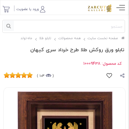
ورود یا عضویت
صفحه نخست سایت
همه محصولات
تابلو طلا
ماه-تولد
تابلو ورق روکش طلا طرح خرداد سری کیهان
کد محصول:
10009438
104 )
(