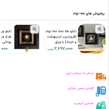
فعلی:
فعلی:
,۶۹۷,۰۰۰
۳,۶۹۹,۰۰۰
تومان
تومان
پرفروش های ماه-تولد
تابلو طلا نماد ماه تولد
تابلو ور
(فروردین، اردیبهشت
طرح مرد
و خرداد) با ورق
یونانی
روکش طلای 24 عیار
,000
2,697,000
کد محصول :09541
کد محصول :7411
قیمت
قیمت
فعلی:
فعلی:
,۶۹۹,۰۰۰
۲,۶۹۷,۰۰۰
تومان
تومان
ارسـال به سرتاسر ایران
گارانتی رسمی شرکتی
تضـمین کیفـیت