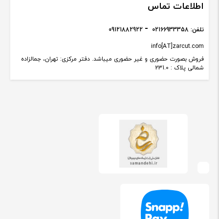
اطلاعات تماس
تلفن:
02166933358
09121882922
info[AT]zarcut.com
فروش بصورت حضوری و غیر حضوری میباشد. دفتر مرکزی: تهران، جمالزاده
شمالی پلاک : 231.0