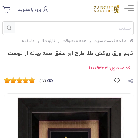
ورود یا عضویت
صفحه نخست سایت
همه محصولات
تابلو طلا
عاشقانه
تابلو ورق روکش طلا طرح ای عشق همه بهانه از توست
کد محصول:
10009353
71 )
(