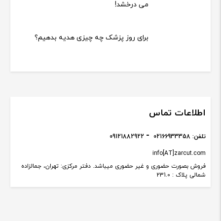
می درخشد!
برای روز پزشک چه چیزی هدیه بدهیم؟
اطلاعات تماس
تلفن:
02166933358
09121882922
info[AT]zarcut.com
فروش بصورت حضوری و غیر حضوری میباشد. دفتر مرکزی: تهران، جمالزاده
شمالی پلاک : 231.0