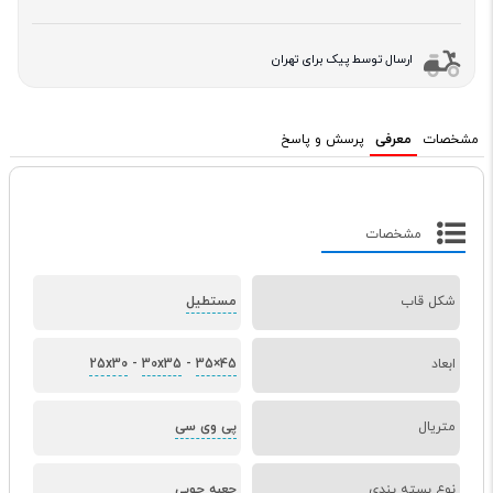
ارسال توسط پیک برای تهران
مشخصات
معرفی
پرسش و پاسخ
مشخصات
شکل قاب
مستطیل
ابعاد
35×45
-
30x35
-
25x30
متریال
پی وی سی
نوع بسته بندی
جعبه چوبی