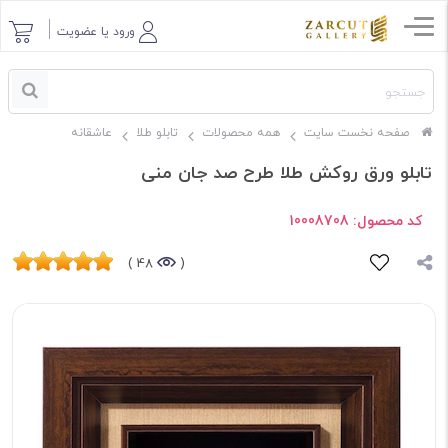
ورود یا عضویت
صفحه نخست سایت
همه محصولات
تابلو طلا
عاشقانه
تابلو ورق روکش طلا طرح صد جان منی
کد محصول:
10008708
48 )
(