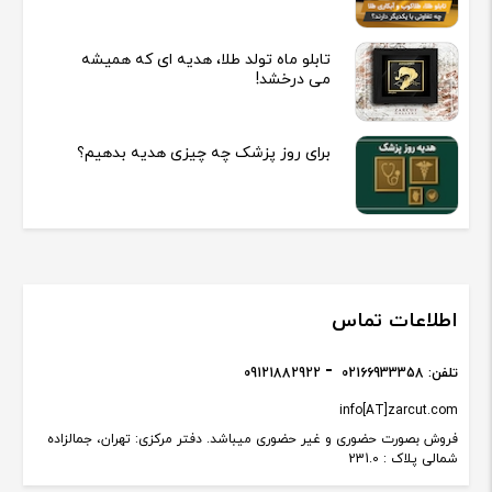
تابلو ماه تولد طلا، هدیه ای که همیشه
می درخشد!
برای روز پزشک چه چیزی هدیه بدهیم؟
اطلاعات تماس
تلفن:
02166933358
09121882922
info[AT]zarcut.com
فروش بصورت حضوری و غیر حضوری میباشد. دفتر مرکزی: تهران، جمالزاده
شمالی پلاک : 231.0