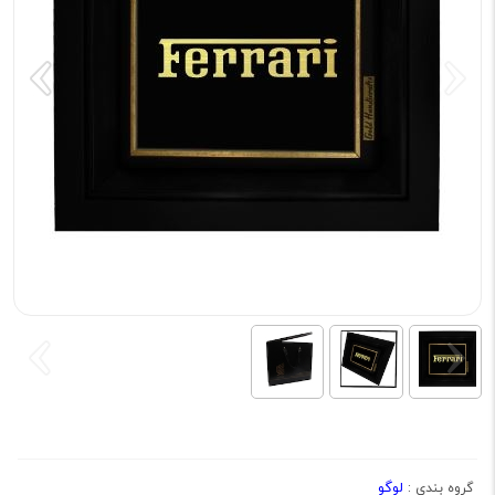
لوگو
گروه بندی :