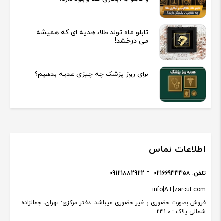
تابلو ماه تولد طلا، هدیه ای که همیشه
می درخشد!
برای روز پزشک چه چیزی هدیه بدهیم؟
اطلاعات تماس
تلفن:
02166933358
09121882922
info[AT]zarcut.com
فروش بصورت حضوری و غیر حضوری میباشد. دفتر مرکزی: تهران، جمالزاده
شمالی پلاک : 231.0