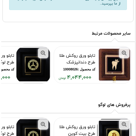
از ما بپرسید..
سایر محصولات مرتبط
تابلو ورق روکش طلا
تابلو ور
طرح دندانپزشک
طرح لوگو
کد محصول :10008026
کد محصول :07732
,000
4,044,000
قیمت
قیمت
فعلی:
فعلی:
۸۵۲,۰۰۰
۴,۰۴۴,۰۰۰
تومان
تومان
پرفروش های لوگو
تابلو ورق روکش طلا
تابلو ور
طرح بیت کوین
طرح لوگو