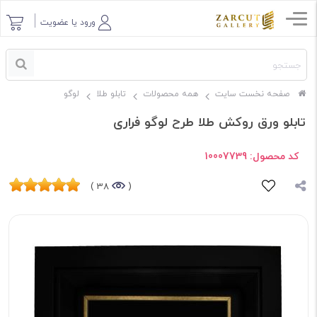
ورود یا عضویت
صفحه نخست سایت
همه محصولات
تابلو طلا
لوگو
تابلو ورق روکش طلا طرح لوگو فراری
کد محصول:
10007739
38 )
(