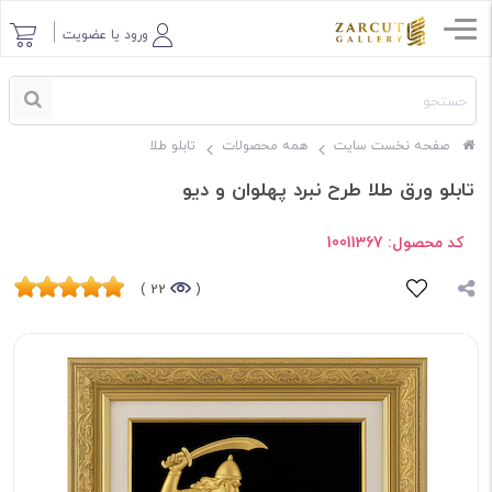
ورود یا عضویت
صفحه نخست سایت
همه محصولات
تابلو طلا
تابلو ورق طلا طرح نبرد پهلوان و دیو
کد محصول:
10011367
22 )
(