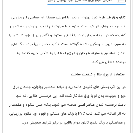
معرفی تابلو ورق طلا طرح نبرد پهلوان و دیو
تابلو ورق طلا طرح نبرد پهلوان و دیو، بازآفرینی صحنه ای حماسی از رویارویی
انسان با نیروهای تاریکی است. هنرمند با مهارت کم نظیر، پهلوانی را به تصویر
کشیده که در میانه میدان نبرد، با قامتی استوار و نگاهی پر از عزم، شمشیر را
به سوی دیوی سهمگین نشانه گرفته است. ترکیب خطوط پرقدرت، رنگ های
تند و تضاد نور و سایه، هیجان و انرژی لحظه را به شکلی خیره کننده به
بیننده منتقل می کند.
استفاده از ورق طلا و کیفیت ساخت
در این اثر، بخش های کلیدی مانند زره و تیغه شمشیر پهلوان، چشمان براق
دیو و جزئیات بدن او با ورق طلا کار شده اند. این درخشش طلایی، نه تنها
باعث برجسته شدن عناصر اصلی صحنه می شود، بلکه حس شکوه و عظمت را
به اثر اضافه می کند. قاب PVC با رنگ های مشکی و قهوه ای، علاوه بر زیبایی
و هماهنگی با رنگ بندی تابلو، دوام بالایی در برابر شرایط محیطی دارد.