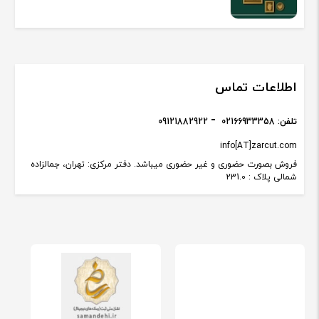
اطلاعات تماس
تلفن:
02166933358
09121882922
info[AT]zarcut.com
فروش بصورت حضوری و غیر حضوری میباشد. دفتر مرکزی: تهران، جمالزاده
شمالی پلاک : 231.0