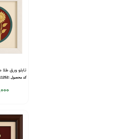
تومان
تابلو ورق طلا 
کد محصول :10011252
,000
قیمت
فعلی:
۷,۱۴۳,۰۰۰
تومان