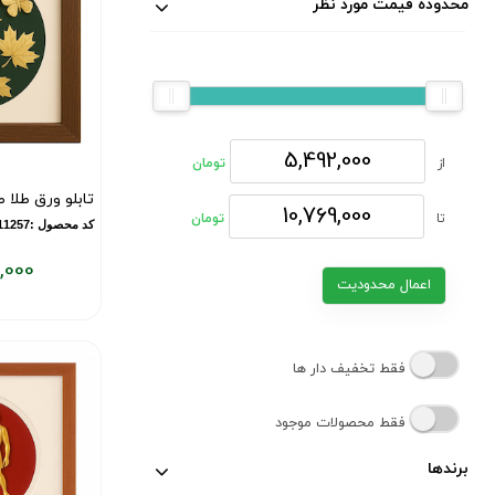
محدوده قیمت مورد نظر
از
تومان
تابلو ورق طلا 
تا
تومان
کد محصول :10011257
,000
اعمال محدودیت
قیمت
فعلی:
۶,۸۸۷,۰۰۰
تومان
فقط تخفیف دار ها
فقط محصولات موجود
برندها