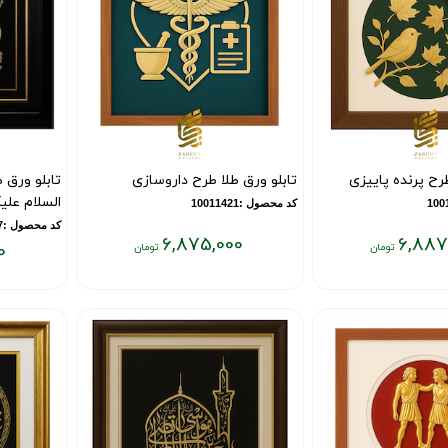
طرح پرنده پاییزی
تابلو ورق طلا طرح داروسازی
تابلو ورق ط
السلام علیک
کد محصول :10011421
کد محصول :10010587
6,875,000
6,887
0
قیمت
قیمت
فعلی:
فعلی:
۶,۸۷۵,۰۰۰
۶,۶۵۳,۰۰۰
تومان
تومان