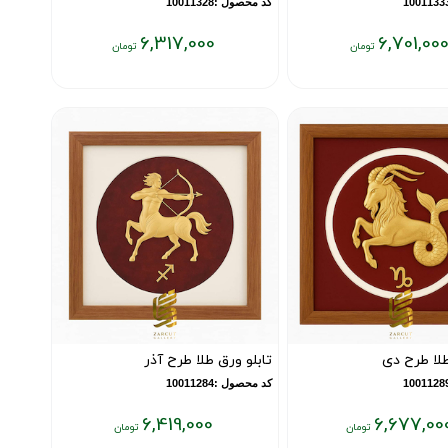
کد محصول :10011328
6,317,000
6,701,00
قیمت
فعلی:
۶,۳۱۷,۰۰۰
تومان
طلا طرح دی
تابلو ورق طلا طرح آذر
کد محصول :10011284
6,419,000
6,677,00