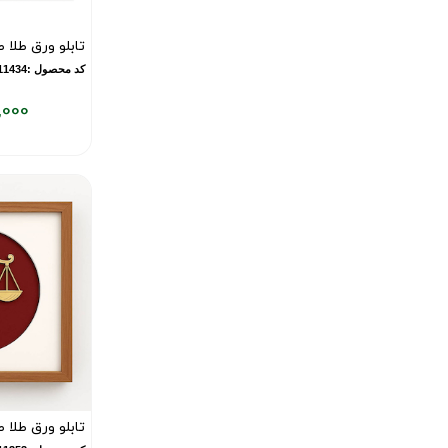
تابلو ورق طلا
کد محصول :10011434
,000
قیمت
فعلی:
۷,۹۲۸,۰۰۰
تومان
تابلو ورق طلا 