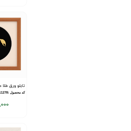
قیمت
فعلی:
۶,۶۹۳,۰۰۰
تومان
تابلو ورق طلا 
کد محصول :10011278
,000
قیمت
فعلی:
۶,۳۰۸,۰۰۰