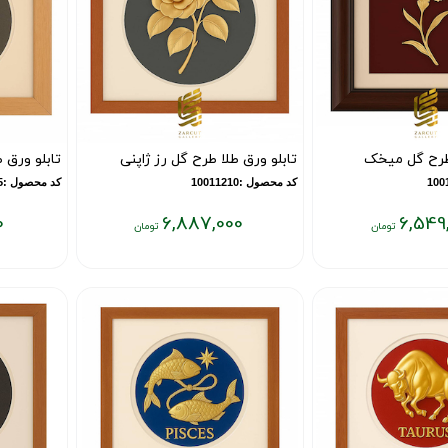
 طرح گل میخک
تابلو ورق طلا طرح گل رز ژاپنی
تابلو ورق 
کد محصول :10011210
کد محصول :10011205
0
6,887,000
6,549
قیمت
قیمت
فعلی:
فعلی:
۶,۶۹۵,۰۰۰
۶,۸۸۷,۰۰۰
تومان
تومان