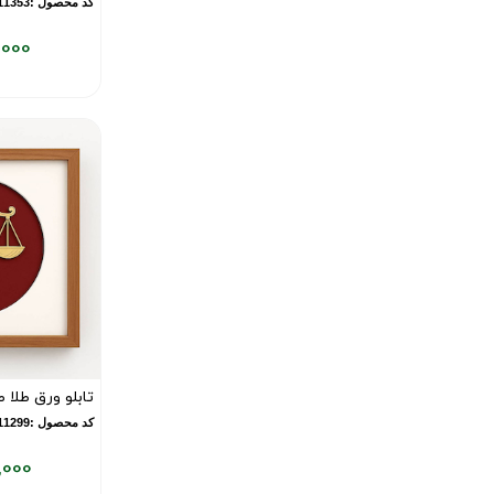
کد محصول :10011353
,000
قیمت
فعلی:
۶,۳۱۷,۰۰۰
تومان
تابلو ورق طلا 
کد محصول :10011299
,000