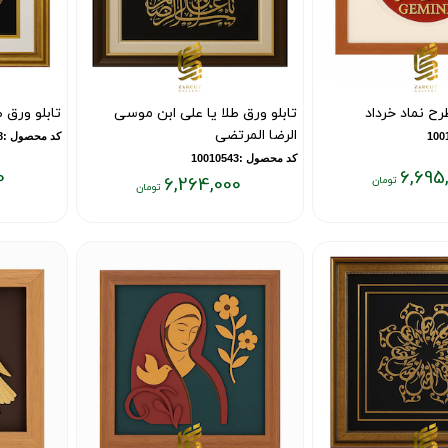
رح نماد خرداد
تابلو ورق طلا یا علی ابن موسی
تابلو ورق 
الرضا المرتضی
کد محصول :10010328
کد محصول :10010543
0
6,695
6,264,000
قیمت
قیمت
فعلی:
فعلی:
۸,۰۳۶,۰۰۰
۶,۲۶۴,۰۰۰
تومان
تومان