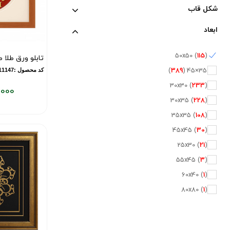
شکل قاب
ابعاد
50x50 (
115
)
تابلو ورق طلا ط
)
389
35×45 (
کد محصول :10011147
30x30 (
233
)
,000
30x35 (
228
)
قیمت
فعلی:
35x35 (
108
)
۶,۶۹۵,۰۰۰
45x45 (
30
)
تومان
25x30 (
21
)
55x45 (
3
)
60x40 (
1
)
80x80 (
1
)