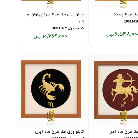
طلا طرح پرنده
تابلو ورق طلا طرح نبرد پهلوان و
دیو
کد محصول :10011367
6,548,00
10,769,000
قیمت
فعلی:
۱۰,۷۶۹,۰۰۰
تومان
لا طرح ماه آذر
تابلو ورق طلا طرح ماه آبان