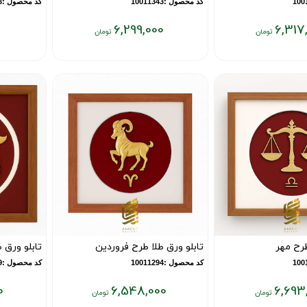
کد محصول :10011343
کد محصول :10011333
0
6,299,000
6,317
قیمت
قیمت
فعلی:
فعلی:
۶,۷۰۱,۰۰۰
۶,۲۹۹,۰۰۰
تومان
تومان
طرح مهر
تابلو ورق طلا طرح فروردین
تابلو ورق 
کد محصول :10011294
کد محصول :10011289
0
6,548,000
6,693