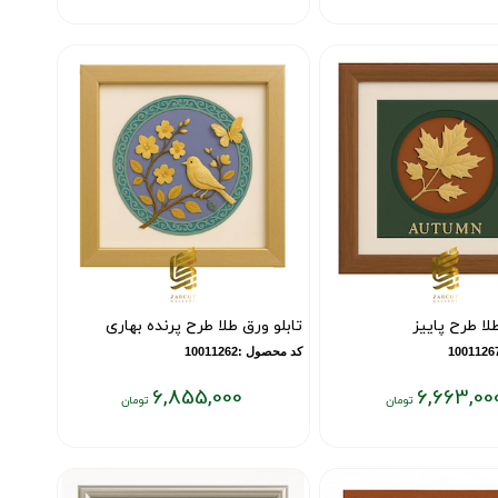
قیمت
فعلی:
۶,۴۱۹,۰۰۰
تومان
لا طرح پاییز
تابلو ورق طلا طرح پرنده بهاری
کد محصول :10011262
6,855,000
6,663,00
قیمت
فعلی:
۶,۸۵۵,۰۰۰