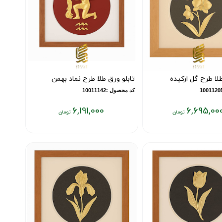
طلا طرح گل ارکیده
تابلو ورق طلا طرح نماد بهمن
کد محصول :10011142
6,191,000
6,695,00
قیمت
فعلی:
۶,۱۹۱,۰۰۰
تومان