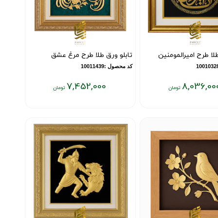
طلا طرح امیرالمومنین
تابلو ورق طلا طرح مرغ عشق
کد محصول :10011439
7,452,000
8,036,00
قیمت
فعلی:
۷,۴۵۲,۰۰۰
تومان