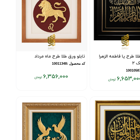
لا طرح یا فاطمه الزهرا
تابلو ورق طلا طرح ماه مرداد
 2
کد محصول :10011348
6,356,000
6,653,00
قیمت
فعلی:
۶,۳۵۶,۰۰۰
تومان