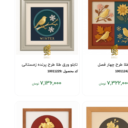
تومان
طلا طرح چهار فصل
تابلو ورق طلا طرح پرنده زمستانی
کد محصول :10011229
7,136,000
7,322,00
قیمت
فعلی:
۷,۱۳۶,۰۰۰
تومان