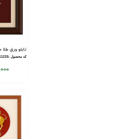
تابلو ورق طلا
کد محصول :10011215
,000
قیمت
فعلی:
۶,۵۴۹,۰۰۰
تومان