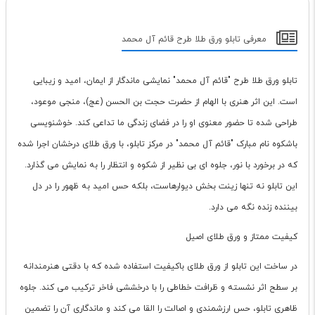
معرفی تابلو ورق طلا طرح قائم آل محمد
تابلو ورق طلا طرح "قائم آل محمد" نمایشی ماندگار از ایمان، امید و زیبایی
است. این اثر هنری با الهام از حضرت حجت بن الحسن (عج)، منجی موعود،
طراحی شده تا حضور معنوی او را در فضای زندگی ما تداعی کند. خوشنویسی
باشکوه نام مبارک "قائم آل محمد" در مرکز تابلو، با ورق طلای درخشان اجرا شده
که در برخورد با نور، جلوه ای بی نظیر از شکوه و انتظار را به نمایش می گذارد.
این تابلو نه تنها زینت بخش دیوارهاست، بلکه حس امید به ظهور را در دل
بیننده زنده نگه می دارد.
کیفیت ممتاز و ورق طلای اصیل
در ساخت این تابلو از ورق طلای باکیفیت استفاده شده که با دقتی هنرمندانه
بر سطح اثر نشسته و ظرافت خطاطی را با درخششی فاخر ترکیب می کند. جلوه
ظاهری تابلو، حس ارزشمندی و اصالت را القا می کند و ماندگاری آن را تضمین