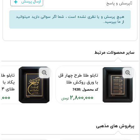
ارسال پرسش
پرسش و پاسخ
هیچ پرسش و یا نظری نشده است ، شما اگر سوالی دارید میتوانید
از ما بپرسید..
سایر محصولات مرتبط
تابلو طلا طرح چهار قل
تابلو طل
با ورق روکش طلا
یکاد با
طلای 24 عیار
کد محصول :7438
,000
2,800,000
کد محصول :43
قیمت
قیمت
قیمت
فعلی:
فعلی:
فعلی:
۳,۰۰۰
۳۱۸,۰۰۰
۲,۸۰۰,۰۰۰
تومان
تومان
تومان
پرفروش های مذهبی