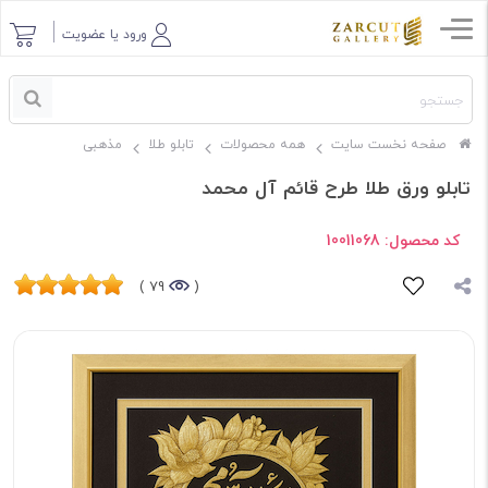
ورود یا عضویت
صفحه نخست سایت
همه محصولات
تابلو طلا
مذهبی
تابلو ورق طلا طرح قائم آل محمد
کد محصول:
10011068
79 )
(