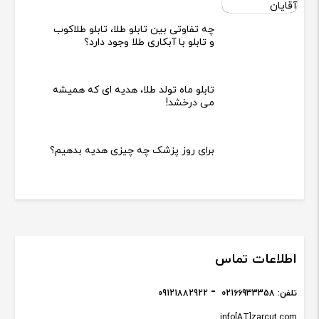
چه تفاوتی بین تابلو طلا، تابلو طلاکوب
و تابلو با آبکاری طلا وجود دارد؟
تابلو ماه تولد طلا، هدیه ای که همیشه
می درخشد!
برای روز پزشک چه چیزی هدیه بدهیم؟
اطلاعات تماس
تلفن:
02166933358
09121882922
info[AT]zarcut.com