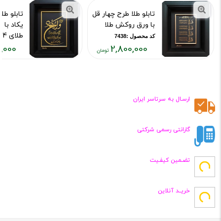
تابلو طلا طرح چهار قل
تابلو طل
با ورق روکش طلا
یکاد با
طلای 24 عیار
کد محصول :7438
,000
2,800,000
کد محصول :43
قیمت
قیمت
قیمت
فعلی:
فعلی:
فعلی:
۳,۰۰۰
۳۱۸,۰۰۰
۲,۸۰۰,۰۰۰
تومان
تومان
تومان
ارسـال به سرتاسر ایران
گارانتی رسمی شرکتی
تضـمین کیفـیت
خریــد آنلاین