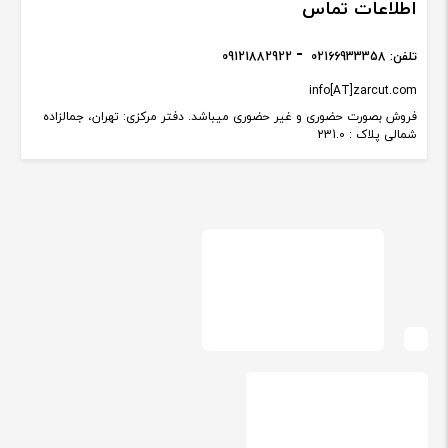
اطلاعات تماس
تلفن:
02166933358
09121882922
info[AT]zarcut.com
فروش بصورت حضوری و غیر حضوری میباشد. دفتر مرکزی: تهران، جمالزاده
شمالی پلاک : 231.0