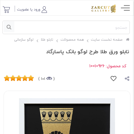
ورود یا عضویت
صفحه نخست سایت
همه محصولات
تابلو طلا
لوگو سازمانی
تابلو ورق طلا طرح لوگو بانک پاسارگاد
کد محصول:
10010926
101 )
(