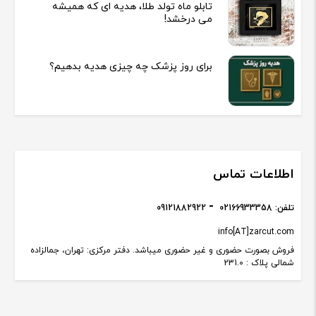
تابلو ماه تولد طلا، هدیه ای که همیشه
می درخشد!
برای روز پزشک چه چیزی هدیه بدهیم؟
اطلاعات تماس
تلفن:
02166933358
09121882922
info[AT]zarcut.com
فروش بصورت حضوری و غیر حضوری میباشد. دفتر مرکزی: تهران، جمالزاده
شمالی پلاک : 231.0