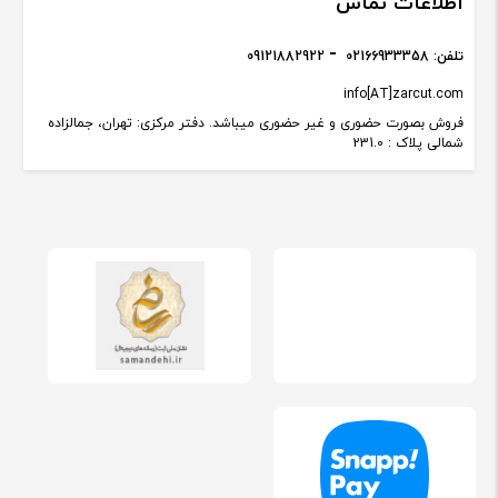
اطلاعات تماس
تلفن:
02166933358
09121882922
info[AT]zarcut.com
فروش بصورت حضوری و غیر حضوری میباشد. دفتر مرکزی: تهران، جمالزاده
شمالی پلاک : 231.0