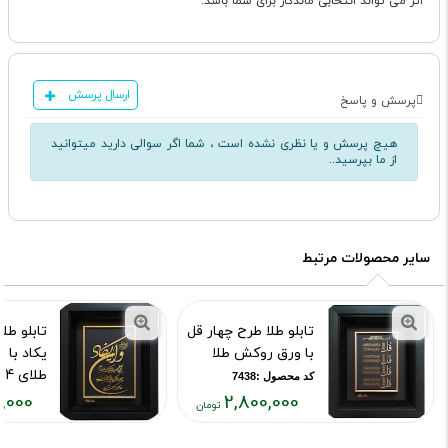
اثر می تواند انتخابی ماندگار برای شما باشد.
ارسال پرسش
پرسش و پاسخ
هیچ پرسش و یا نظری نشده است ، شما اگر سوالی دارید میتوانید
از ما بپرسید..
سایر محصولات مرتبط
تابلو طلا طرح چهار قل
تابلو طل
با ورق روکش طلا
یکاد با
طلای 24 عیار
کد محصول :7438
,000
2,800,000
کد محصول :43
قیمت
قیمت