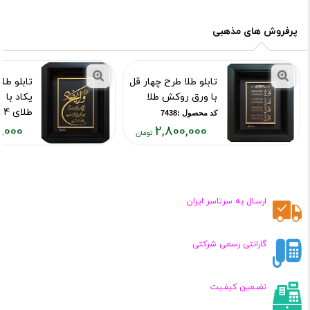
فعلی:
فعلی:
۳۱۸,۰۰۰
۲,۸۰۰,۰۰۰
تومان
تومان
پرفروش های مذهبی
تابلو طلا طرح چهار قل
تابلو طل
با ورق روکش طلا
یکاد با
طلای 24 عیار
کد محصول :7438
,000
2,800,000
کد محصول :43
قیمت
قیمت
فعلی:
فعلی:
۳۱۸,۰۰۰
۲,۸۰۰,۰۰۰
تومان
تومان
ارسـال به سرتاسر ایران
گارانتی رسمی شرکتی
تضـمین کیفـیت