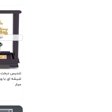
مو
تندیس درخت ه
عیار
کد محصول :7271