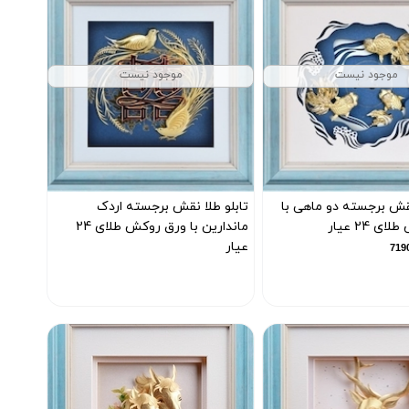
موجود نیست
موجود نیست
نقش برجسته دو ماهی با
تابلو طلا نقش برجسته اردک
 24 عیار
ماندارین با ورق روکش طلای 24
عیار
کد محصول :7189