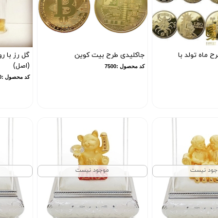
 ماه تولد با
جاکلیدی طرح بیت کوین
(اصل)
کد محصول :7500
کد محصول :7480
جود نیست
موجود نیست