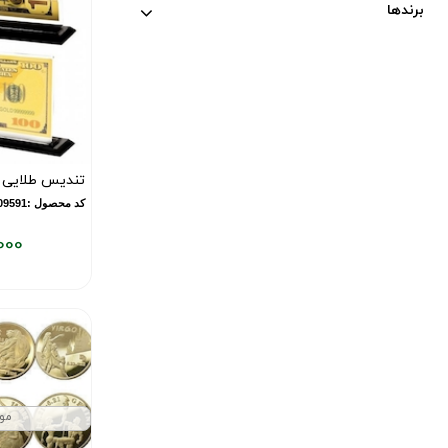
برندها
تندیس طلایی طرح 100
کد محصول :10009591
000
قیمت
فعلی:
۹۳۴,۰۰۰
تومان
مو