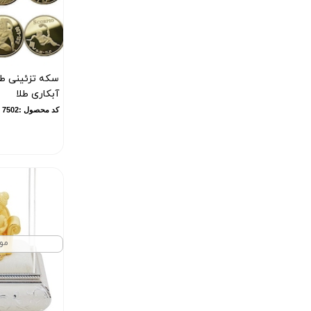
سکه تزئینی طرح
آبکاری طلا
کد محصول :7502
مو