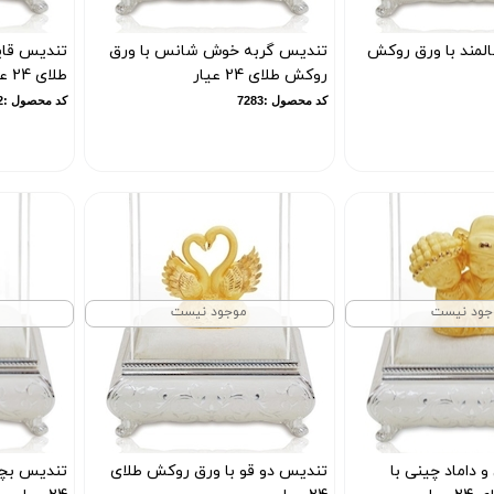
لمند با ورق روکش
تندیس گربه خوش شانس با ورق
تندیس قای
روکش طلای 24 عیار
طلای 24 عیار
کد محصول :7283
کد محصول :7282
جود نیست
موجود نیست
داماد چینی با
تندیس دو قو با ورق روکش طلای
تندیس بچه