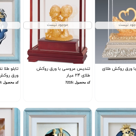
جود نیست
موجود نیست
ا ورق روکش طلای
تندیس عروسی با ورق روکش
تابلو طلا 
طلای 24 عیار
ورق روکش طلای
کد محصول :7215
کد محصول :7190