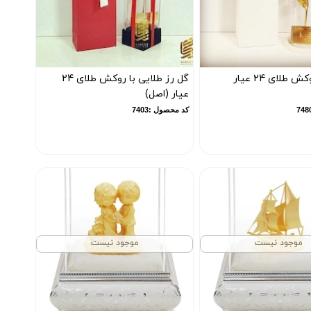
گل رز با روکش طلای 24 عیار
گل رز طلایی با روکش طلای 24
عیار (اصل)
کد محصول :7403
موجود نیست
موجود نیست