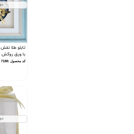
مو
تابلو طلا نقش 
با ورق روکش طلای 4
کد محصول :7188
مو