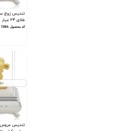
تندیس زوج سا
طلای 24 عیار
کد محصول :7284
مو
تندیس عروس و 