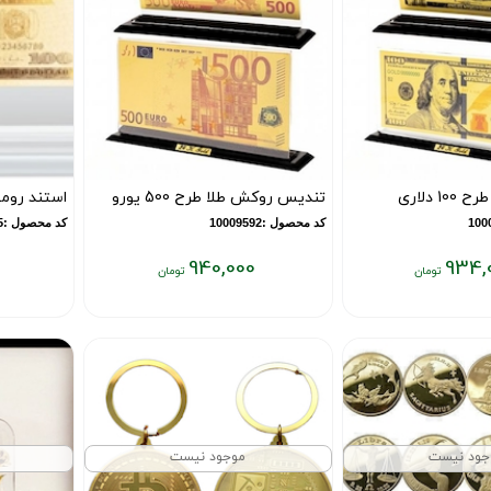
 دلاری
تندیس روکش طلا طرح 500 یورو
استند روم
کد محصول :10009592
کد محصول :7075
940,000
934,
قیمت
قیمت
فعلی:
فعلی:
۹۳۴,۰۰۰
۹۴۰,۰۰۰
تومان
تومان
جود نیست
موجود نیست