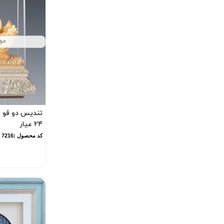
مو
تندیس دو قو ب
24 عیار
کد محصول :7216