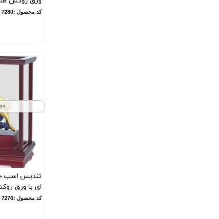
ورق روکش طلای 24 ع
کد محصول :7280
مو
تندیس اسب ج
ای با ورق روکش طل
کد محصول :7276