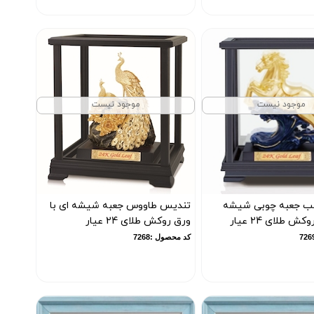
موجود نیست
موجود نیست
ب جعبه چوبی شیشه
تندیس طاووس جعبه شیشه ای با
ش طلای 24 عیار
ورق روکش طلای 24 عیار
کد محصول :7268