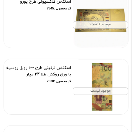
اسکناس کلکسیونی طرح یورو
کد محصول :7545
موجود نیست
اسکناس تزئینی طرح 100 روبل روسیه
با ورق روکش طلا 24 عیار
کد محصول :7530
موجود نیست