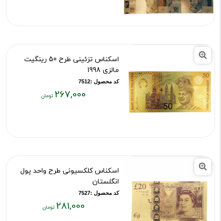
فعلی:
۱,۳۶۶,۰۰۰
تومان
اسکناس تزئینی طرح 50 رینگیت
مالزی 1998
کد محصول :7512
267,000
قیمت
فعلی:
۲۶۷,۰۰۰
تومان
اسکناس کلکسیونی طرح واحد پول
انگلستان
کد محصول :7527
281,000
قیمت