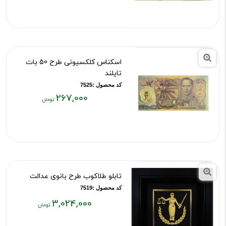
فعلی:
۲۸۱,۰۰۰
تومان
اسکناس کلکسیونی طرح 50 بات
تایلند
کد محصول :7525
267,000
قیمت
فعلی:
۲۶۷,۰۰۰
تومان
تابلو طلاکوب طرح بانوی عدالت
کد محصول :7519
3,024,000
قیمت