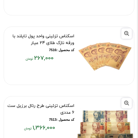
فعلی:
۲۶۷,۰۰۰
تومان
اسکناس تزئینی واحد پول تایلند با
ورقه نازک طلای 24 عیار
کد محصول :7516
267,000
قیمت
فعلی:
۲۶۷,۰۰۰
تومان
اسکناس تزئینی طرح رئال برزیل ست
6 عددی
کد محصول :7513
1,366,000
قیمت