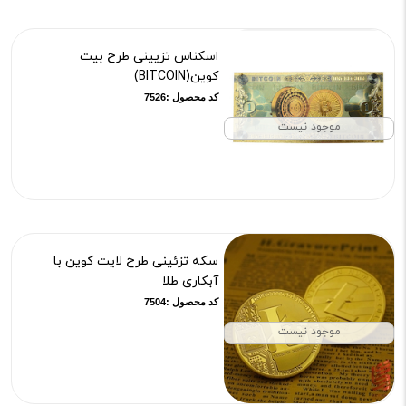
اسکناس تزیینی طرح بیت
کوین(BITCOIN)
کد محصول :7526
موجود نیست
سکه تزئینی طرح لایت کوین با
آبکاری طلا
کد محصول :7504
موجود نیست