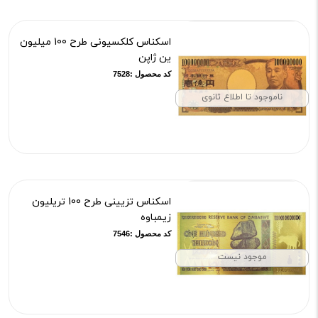
اسکناس کلکسیونی طرح 100 میلیون
ین ژاپن
کد محصول :7528
ناموجود تا اطلاع ثانوی
اسکناس تزیینی طرح 100 تریلیون
زیمباوه
کد محصول :7546
موجود نیست