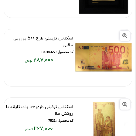
فعلی:
۳,۰۲۴,۰۰۰
تومان
اسکناس تزیینی طرح 500 یورویی
طلایی
کد محصول :10010327
287,000
قیمت
فعلی:
۲۸۷,۰۰۰
تومان
اسکناس تزئینی طرح 100 بات تایلند با
روکش طلا
کد محصول :7521
267,000