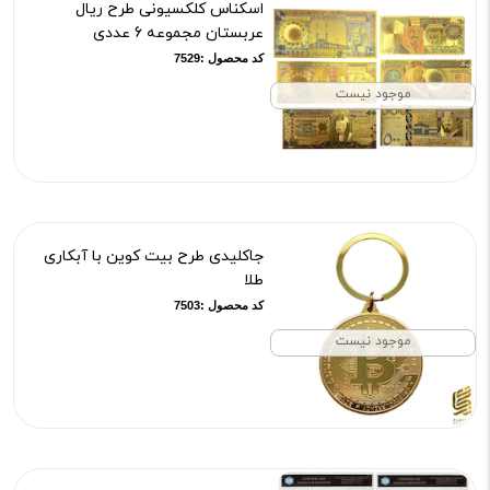
اسکناس کلکسیونی طرح ریال
عربستان مجموعه 6 عددی
کد محصول :7529
موجود نیست
جاکلیدی طرح بیت کوین با آبکاری
طلا
کد محصول :7503
موجود نیست