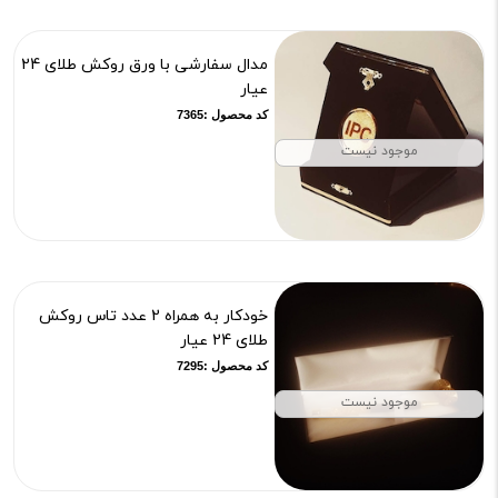
مدال سفارشی با ورق روکش طلای 24
عیار
کد محصول :7365
موجود نیست
خودکار به همراه 2 عدد تاس روکش
طلای 24 عیار
کد محصول :7295
موجود نیست