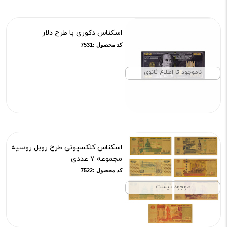
اسکناس دکوری با طرح دلار
کد محصول :7531
ناموجود تا اطلاع ثانوی
اسکناس کلکسیونی طرح روبل روسیه
مجموعه 7 عددی
کد محصول :7522
موجود نیست