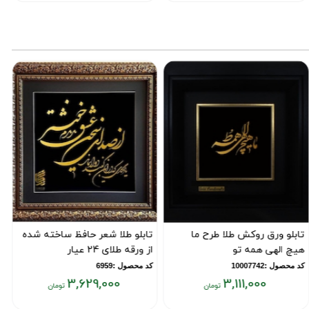
فعلی:
فعلی:
,۶۲۹,۰۰۰
۷,۴۶۶,۰۰۰
۳
تومان
تومان
ورق روکش طلا طرح ما
تابلو طلا شعر حافظ ساخته شده
تابلو و
لهی همه تو
از ورقه طلای 24 عیار
خود بط
1000774
کد محصول :6959
کد محصول :8301
3,629,000
3,111,000
قیمت
قیمت