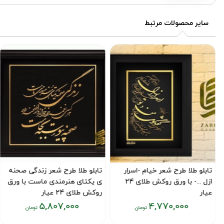
سایر محصولات مرتبط
 طلا طرح شعر خیام -اسرار
تابلو طلا طرح شعر زندگی صحنه
تابلو 
ازل ...- با ورق روکش طلای 24
ی یکتای هنرمندی ماست با ورق
نیز بگذ
روکش طلای 24 عیار
کد محصول :2
5,807,000
4,770,000
ول :7407
کد محصول :7353
قیمت
قیمت