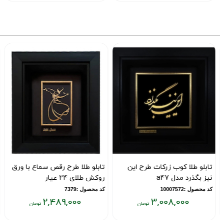
فعلی:
فعلی:
,۱۱۱,۰۰۰
۲,۴۸۹,۰۰۰
۳,۰
تومان
تومان
و طلا کوب زرکات طرح این
تابلو طلا طرح رقص سماع با ورق
تابلو 
گذرد مدل a47
روکش طلای 24 عیار
هیچ ا
 :10007572
کد محصول :7379
کد محصول :2
2,489,000
3,008,000
قیمت
قیمت