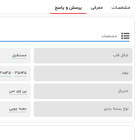
مشخصات
معرفی
پرسش و پاسخ
مشخصات
شکل قاب
مستطیل
ابعاد
35×45
-
30x35
متریال
پی وی سی
نوع بسته بندی
جعبه چوبی