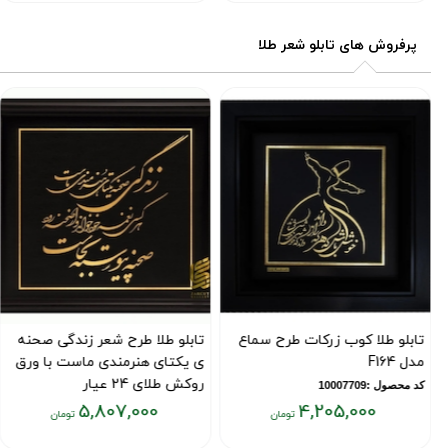
فعلی:
فعلی:
۰۸,۰۰۰
۵,۸۰۷,۰۰۰
۴,۷۷۰
پرفروش های تابلو شعر طلا
تومان
تومان
لو طلا کوب زرکات طرح سماع
تابلو طلا طرح شعر زندگی صحنه
تابل
F16
ی یکتای هنرمندی ماست با ورق
نیز ب
روکش طلای 24 عیار
ول :10007709
کد محصول
5,807,000
4,205,000
کد محصول :7353
ت
قیمت
قیمت