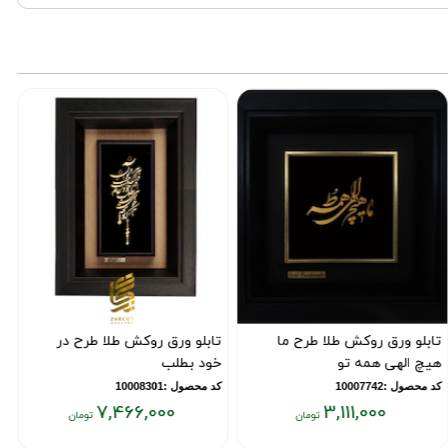
رق روکش طلا طرح ما
تابلو ورق روکش طلا طرح در
تابلو طل
ی همه تو
خود بطلب
از ورقه طلای 
10007
کد محصول :10008301
کد محصول :959
0
7,466,000
3,111,000
قیمت
قیمت