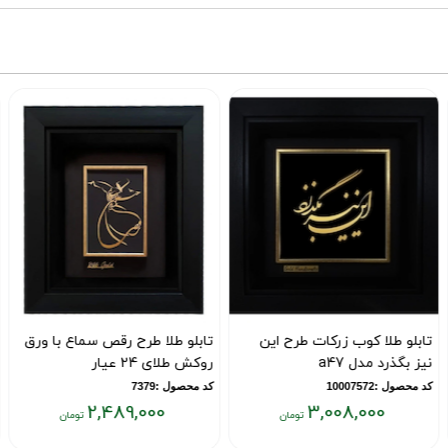
طلا کوب زرکات طرح این
تابلو طلا طرح رقص سماع با ورق
تابلو و
رد مدل a47
روکش طلای 24 عیار
هیچ اله
1000757
کد محصول :7379
کد محصول :742
2,489,000
3,008,000
قیمت
قیمت