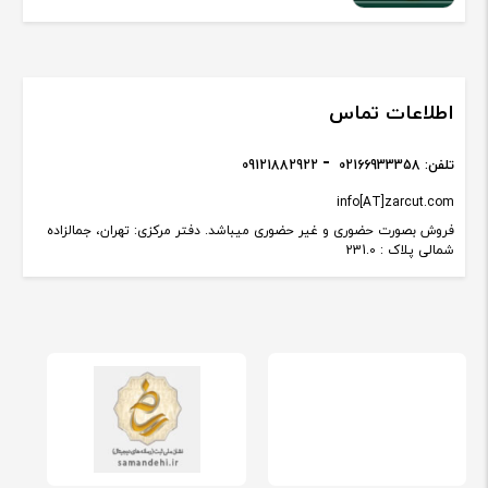
اطلاعات تماس
تلفن:
02166933358
09121882922
info[AT]zarcut.com
فروش بصورت حضوری و غیر حضوری میباشد. دفتر مرکزی: تهران، جمالزاده
شمالی پلاک : 231.0