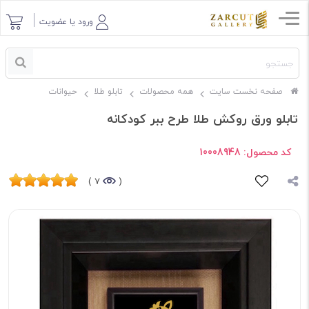
ورود یا عضویت
صفحه نخست سایت
همه محصولات
تابلو طلا
حیوانات
تابلو ورق روکش طلا طرح ببر کودکانه
کد محصول:
10008948
7 )
(