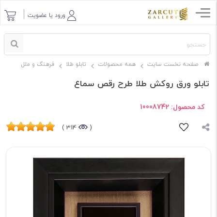
ورود یا عضویت
صفحه نخست سایت
همه محصولات
تابلو طلا
فرهنگ و ملل
تابلو ورق روکش طلا طرح رقص سماع
کد محصول:
10008742
314 )
(