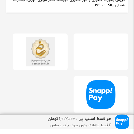
فروش بصورت حضوری و غیر حضوری میباشد. دفتر مرکزی: تهران، جمالزاده
شمالی پلاک : 231.0
هر قسط اسنپ پی : 1,002,000 تومان
4 قسط ماهانه، بدون سود، چک و ضامن.
استفاده از مطالب زرکات با ذکر منبع بلامانع می باشد. طراحی و توسعه توسط تیم فنی