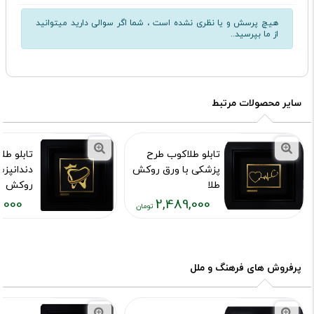
هیچ پرسش و یا نظری نشده است ، شما اگر سوالی دارید میتوانید
از ما بپرسید..
سایر محصولات مرتبط
تابلو طلاکوب طرح
تابلو طل
پزشکی با ورق روکش
دندانپزش
طلا
روکش طلای 4
,000
2,489,000
کد محصول :7537
کد محصول :43
قیمت
قیمت
فعلی:
فعلی:
,۰۲۹,۰۰۰
۲,۴۸۹,۰۰۰
تومان
تومان
پرفروش های فرهنگ و ملل