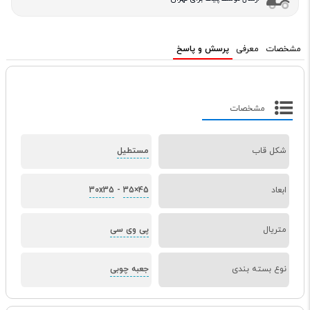
مشخصات
معرفی
پرسش و پاسخ
مشخصات
شکل قاب
مستطیل
ابعاد
35×45
-
30x35
متریال
پی وی سی
نوع بسته بندی
جعبه چوبی