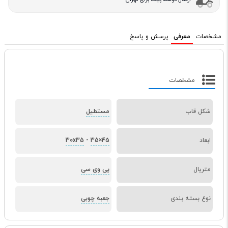
مشخصات
معرفی
پرسش و پاسخ
مشخصات
شکل قاب
مستطیل
ابعاد
35×45
-
30x35
متریال
پی وی سی
نوع بسته بندی
جعبه چوبی