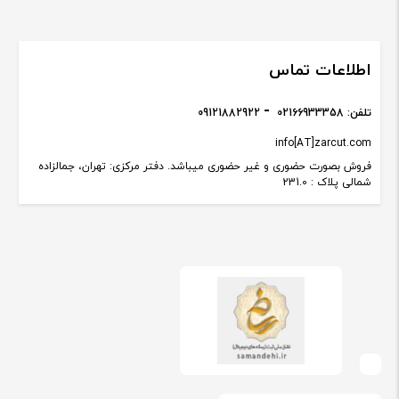
اطلاعات تماس
تلفن:
02166933358
09121882922
info[AT]zarcut.com
فروش بصورت حضوری و غیر حضوری میباشد. دفتر مرکزی: تهران، جمالزاده
شمالی پلاک : 231.0