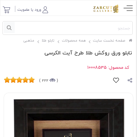
ورود یا عضویت
صفحه نخست سایت
همه محصولات
تابلو طلا
مذهبی
تابلو ورق روکش طلا طرح آیت الکرسی
کد محصول:
10008535
222 )
(