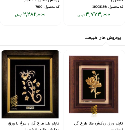
نسترن
روکش طلای 24 عیار
کد محصول :10008156
کد محصول :7000
2,282,000
3,773,000
قیمت
قیمت
فعلی:
فعلی:
۲,۲۸۲,۰۰۰
۳,۷۷۳,۰۰۰
پرفروش های طبیعت
تومان
تومان
تابلو ورق روکش طلا طرح گل
تابلو طلا طرح گل و مرغ با ورق
نسترن
روکش طلای 24 عیار