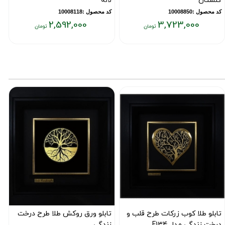
گلستان
لاله
ز
کد محصول :10008850
کد محصول :10008118
ک
2,592,000
3,723,000
یمت
قیمت
ق
علی:
فعلی:
فع
۰۰
۲,۵۹۲,۰۰۰
۳,۷۲۳,۰۰
ومان
تومان
تو
تابلو طلا کوب زرکات طرح قلب و
تابلو ورق روکش طلا طرح درخت
ت
درخت زندگی مدل F134
زندگی
ل