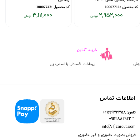
کد محصول :10007711
کد محصول :10007747
ک
3,111,000
2,952,000
یمت
قیمت
ق
علی:
فعلی:
فع
۰۰
۳,۱۱۱,۰۰۰
۲,۹۵۲,۰۰
ومان
تومان
تو
خریــد آنلاین
روش
پرداخت اقساطی با اسنپ پی
اطلاعات تماس
تلفن:
02166933358
09121882922
info[AT]zarcut.com
فروش بصورت حضوری و غیر حضوری