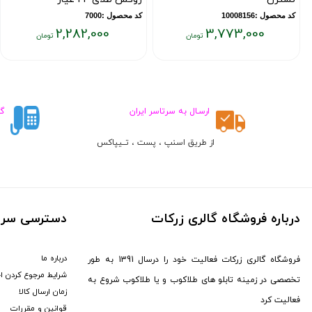
کد محصول :10008156
کد محصول :7000
2,282,000
3,773,000
قیمت
قیمت
فعلی:
فعلی:
۲,۲۸۲,۰۰۰
۳,۷۷۳,۰۰۰
تومان
تومان
ارسـال به سرتاسر ایران
گ
از طریق اسنپ ، پست ، تــیپاکس
ط
درباره فروشگاه گالری زرکات
دسترسی سری
درباره ما
فروشگاه گالری زرکات فعالیت خود را درسال 1391 به طور
شرایط مرجوع کردن ا
تخصصی در زمینه تابلو های طلاکوب و یا طلاکوب شروع به
زمان ارسال کالا
فعالیت کرد
قوانین و مقررات