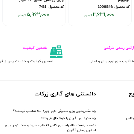
کد محصول :10008344
کد محصول :7461
5,962,000
2,631,000
قیمت
قیمت
ق
فعلی:
فعلی:
ف
۰
۵,۹۶۲,۰۰۰
۲,۶۳۱,۰۰۰
تومان
تومان
ت
ارانتی رسمی شرکتی
تضـمین کیفـیت
لاکوب های اورجینال و اصلی
تضمین کیفیت و خدمات پس از ف
ع
دانستنی های گالری زرکات
چه عکس‌هایی برای سفارش تابلو چهره طلا مناسب نیستند؟
جناس
چه هدیه‌ ای آقایان را خوشحال می‌کند؟
دکمه سردست طلا؛ راهنمای کامل انتخاب، خرید و ست کردن برای
استایل رسمی آقایان