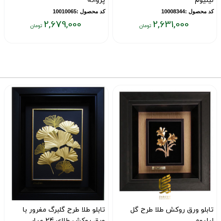
لیلیوم
پروانه
کد محصول :10008344
کد محصول :10010065
2,679,000
2,631,000
قیمت
قیمت
ق
فعلی:
فعلی:
ف
۰
۲,۶۷۹,۰۰۰
۲,۶۳۱,۰۰۰
تومان
تومان
ت
تابلو ورق روکش طلا طرح گل
تابلو طلا طرح گلبرگ مغرور با
لیلیوم
ورق روکش طلای 24 عیار