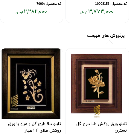
کد محصول :10008156
کد محصول :7000
2,282,000
3,773,000
قیمت
قیمت
فعلی:
فعلی:
۲,۲۸۲,۰۰۰
۳,۷۷۳,۰۰۰
پرفروش های طبیعت
تومان
تومان
تابلو ورق روکش طلا طرح گل
تابلو طلا طرح گل و مرغ با ورق
نسترن
روکش طلای 24 عیار