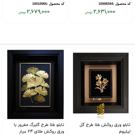
کد محصول :10008344
کد محصول :10010065
2,679,000
2,631,000
قیمت
قیمت
ق
فعلی:
فعلی:
ف
۰
۲,۶۷۹,۰۰۰
۲,۶۳۱,۰۰۰
تومان
تومان
ت
تابلو ورق روکش طلا طرح گل
تابلو طلا طرح گلبرگ مغرور با
لیلیوم
ورق روکش طلای 24 عیار