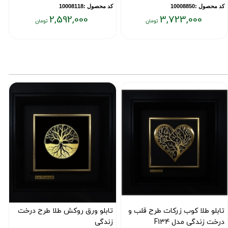
کد محصول :10008850
کد محصول :10008118
ک
2,592,000
3,723,000
یمت
قیمت
ق
علی:
فعلی:
فع
۰۰
۲,۵۹۲,۰۰۰
۳,۷۲۳,۰۰
ومان
تومان
تو
تابلو طلا کوب زرکات طرح قلب و
تابلو ورق روکش طلا طرح درخت
ت
درخت زندگی مدل F134
زندگی
ل