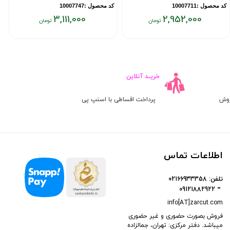
کد محصول :10007711
کد محصول :10007747
ک
3,111,000
2,952,000
یمت
قیمت
ق
علی:
فعلی:
فع
۰۰
۳,۱۱۱,۰۰۰
۲,۹۵۲,۰۰
ومان
تومان
تو
خریــد آنلاین
روش
پرداخت اقساطی با اسنپ پی
اطلاعات تماس
تلفن:
02166933358
09121882922
info[AT]zarcut.com
فروش بصورت حضوری و غیر حضوری
میباشد. دفتر مرکزی: تهران، جمالزاده