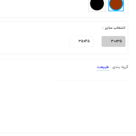
انتخاب سایز :
35x45
30x35
طبیعت
گروه بندی :