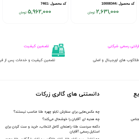
کد محصول :10008344
کد محصول :7461
5,962,000
2,631,000
قیمت
قیمت
ق
فعلی:
فعلی:
ف
۰
۵,۹۶۲,۰۰۰
۲,۶۳۱,۰۰۰
تومان
تومان
ت
ارانتی رسمی شرکتی
تضـمین کیفـیت
لاکوب های اورجینال و اصلی
تضمین کیفیت و خدمات پس از ف
ع
دانستنی های گالری زرکات
چه عکس‌هایی برای سفارش تابلو چهره طلا مناسب نیستند؟
جناس
چه هدیه‌ ای آقایان را خوشحال می‌کند؟
دکمه سردست طلا؛ راهنمای کامل انتخاب، خرید و ست کردن برای
استایل رسمی آقایان
چه تفاوتی بین تابلو طلا، تابلو طلاکوب و تابلو با آبکاری طلا وجود