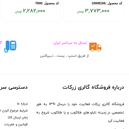
کد محصول :10008156
کد محصول :7000
2,282,000
3,773,000
قیمت
قیمت
فعلی:
فعلی:
۲,۲۸۲,۰۰۰
۳,۷۷۳,۰۰۰
تومان
تومان
ارسـال به سرتاسر ایران
گ
از طریق اسنپ ، پست ، تــیپاکس
ط
درباره فروشگاه گالری زرکات
دسترسی سری
درباره ما
فروشگاه گالری زرکات فعالیت خود را درسال 1391 به طور
شرایط مرجوع کردن ا
تخصصی در زمینه تابلو های طلاکوب و یا طلاکوب شروع به
زمان ارسال کالا
فعالیت کرد
قوانین و مقررات