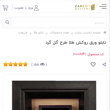
ورود یا عضویت
صفحه نخست سایت
همه محصولات
تابلو طلا
طبیعت
تابلو ورق روکش طلا طرح گل گرد
کد محصول:
10008141
155 )
(