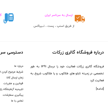
۳,۰۰۸,۰۰۰
۵,۸۰۷,۰۰۰
تومان
تومان
ارسـال به سرتاسر ایران
گ
از طریق اسنپ ، پست ، تــیپاکس
ط
درباره فروشگاه گالری زرکات
دسترسی سری
درباره ما
فروشگاه گالری زرکات فعالیت خود را درسال 1391 به طور
شرایط مرجوع کردن ا
تخصصی در زمینه تابلو های طلاکوب و یا طلاکوب شروع به
زمان ارسال کالا
فعالیت کرد
قوانین و مقررات
[ادامه]
تاییدیه آزمایشگاه را
پیگیری سفارشات
تماس با ما