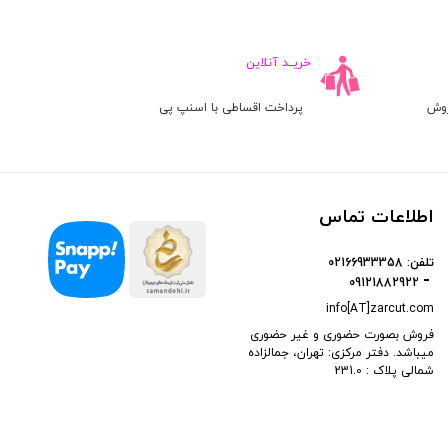
۰۰
۷,۴۶۶,۰۰۰
۳,۶۲۹,۰۰
ومان
تومان
تو
خریــد آنلاین
روش
پرداخت اقساطی با اسنپ پی
اطلاعات تماس
تلفن:
02166933358
09121882922
info[AT]zarcut.com
فروش بصورت حضوری و غیر حضوری
میباشد. دفتر مرکزی: تهران، جمالزاده
شمالی پلاک : 231.0