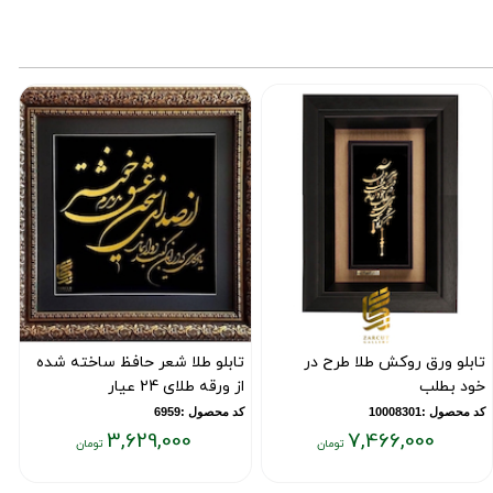
تابلو ورق روکش طلا طرح در
تابلو طلا شعر حافظ ساخته شده
ت
خود بطلب
از ورقه طلای 24 عیار
ب
ت
کد محصول :10008301
کد محصول :6959
3,629,000
7,466,000
ک
یمت
قیمت
ق
علی:
فعلی:
فع