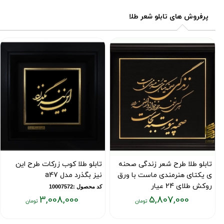
۳,۰۰۸,۰۰۰
۵,۸۰۷,۰۰۰
پرفروش های تابلو شعر طلا
تومان
تومان
تابلو طلا طرح شعر زندگی صحنه
تابلو طلا کوب زرکات طرح این
ی یکتای هنرمندی ماست با ورق
نیز بگذرد مدل a47
روکش طلای 24 عیار
کد محصول :10007572
3,008,000
5,807,000
کد محصول :7353
قیمت
قیمت
فعلی:
فعلی: