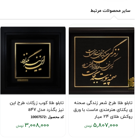
سایر محصولات مرتبط
تابلو طلا طرح شعر زندگی صحنه
تابلو طلا کوب زرکات طرح این
ی یکتای هنرمندی ماست با ورق
نیز بگذرد مدل a47
روکش طلای 24 عیار
کد محصول :10007572
3,008,000
5,807,000
کد محصول :7353
قیمت
قیمت
فعلی:
فعلی: