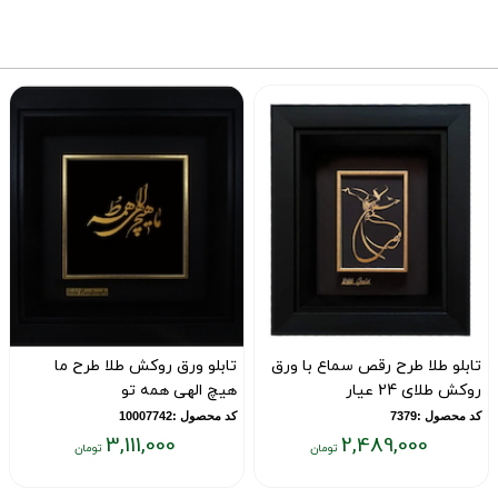
تابلو طلا طرح رقص سماع با ورق
تابلو ورق روکش طلا طرح ما
روکش طلای 24 عیار
هیچ الهی همه تو
کد محصول :7379
کد محصول :10007742
3,111,000
2,489,000
قیمت
قیمت
ق
فعلی:
فعلی:
ف