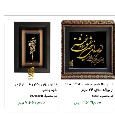
۰۰
۳,۶۲۹,۰۰۰
۷,۴۶۶,۰۰
ومان
تومان
تو
تابلو طلا شعر حافظ ساخته شده
تابلو ورق روکش طلا طرح در
ت
از ورقه طلای 24 عیار
خود بطلب
ب
ت
کد محصول :6959
کد محصول :10008301
7,466,000
3,629,000
ک
یمت
قیمت
ق
علی:
فعلی:
فع