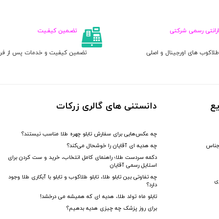
۰
۳,۱۱۱,۰۰۰
۲,۴۸۹,۰۰۰
تومان
تومان
ت
ارانتی رسمی شرکتی
تضـمین کیفـیت
لاکوب های اورجینال و اصلی
تضمین کیفیت و خدمات پس از ف
ع
دانستنی های گالری زرکات
چه عکس‌هایی برای سفارش تابلو چهره طلا مناسب نیستند؟
جناس
چه هدیه‌ ای آقایان را خوشحال می‌کند؟
دکمه سردست طلا؛ راهنمای کامل انتخاب، خرید و ست کردن برای
استایل رسمی آقایان
چه تفاوتی بین تابلو طلا، تابلو طلاکوب و تابلو با آبکاری طلا وجود
زی
دارد؟
تابلو ماه تولد طلا، هدیه ای که همیشه می درخشد!
برای روز پزشک چه چیزی هدیه بدهیم؟