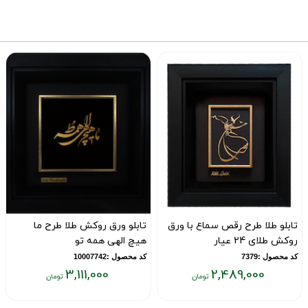
۰
۳,۱۱۱,۰۰۰
۲,۴۸۹,۰۰۰
تومان
تومان
ت
تابلو طلا طرح رقص سماع با ورق
تابلو ورق روکش طلا طرح ما
روکش طلای 24 عیار
هیچ الهی همه تو
کد محصول :7379
کد محصول :10007742
3,111,000
2,489,000
قیمت
قیمت
ق
فعلی:
فعلی:
ف