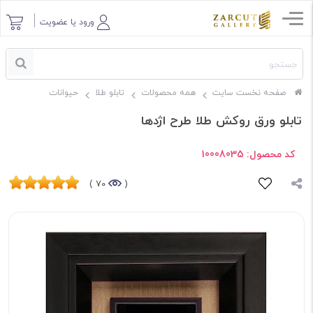
ورود یا عضویت
صفحه نخست سایت
همه محصولات
تابلو طلا
حیوانات
تابلو ورق روکش طلا طرح اژدها
کد محصول:
10008035
70 )
(