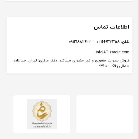
اطلاعات تماس
تلفن:
02166933358
09121882922
info[AT]zarcut.com
فروش بصورت حضوری و غیر حضوری میباشد. دفتر مرکزی: تهران، جمالزاده
شمالی پلاک : 231.0