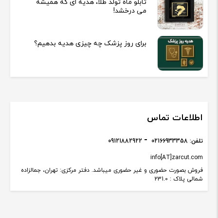
تابلو ماه تولد طلا، هدیه ای که همیشه
می درخشد!
برای روز پزشک چه چیزی هدیه بدهیم؟
اطلاعات تماس
تلفن:
02166933358
09121882922
info[AT]zarcut.com
فروش بصورت حضوری و غیر حضوری میباشد. دفتر مرکزی: تهران، جمالزاده
شمالی پلاک : 231.0