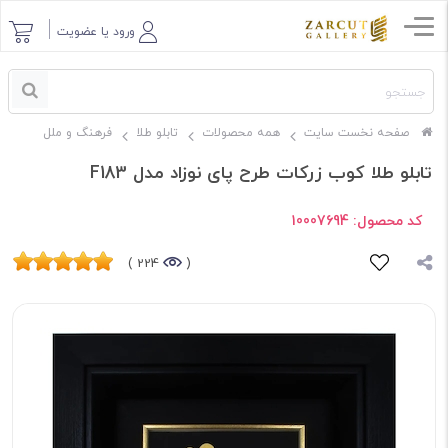
ورود یا عضویت
صفحه نخست سایت
همه محصولات
تابلو طلا
فرهنگ و ملل
تابلو طلا کوب زرکات طرح پای نوزاد مدل F183
کد محصول:
10007694
224 )
(