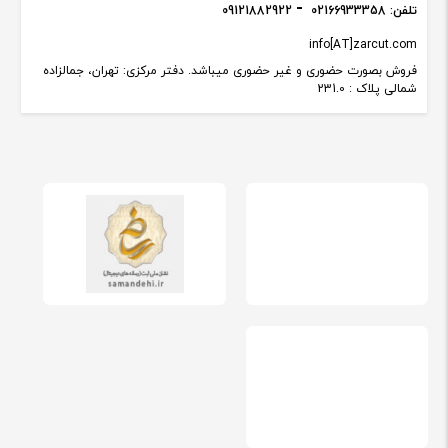
تلفن:
02166933358
09121882922
info[AT]zarcut.com
فروش بصورت حضوری و غیر حضوری میباشد. دفتر مرکزی: تهران، جمالزاده
شمالی پلاک : 231.0