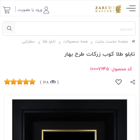
ورود یا عضویت
صفحه نخست سایت
همه محصولات
تابلو طلا
سفارشی
تابلو طلا کوب زرکات طرح بهار
کد محصول:
10007645
168 )
(