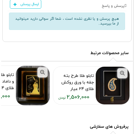
ارسال پرسش
پرسش و پاسخ
هیچ پرسش و یا نظری نشده است ، شما اگر سوالی دارید میتوانید
از ما بپرسید..
سایر محصولات مرتبط
تابلو طل
تابلو طلا طرح بته
و داماد 
جقه با ورق روکش
طلای 24 عیار
طلای 24 عیار
,000
کد محصول :73
2,506,000
کد محصول :7021
قیمت
قیمت
فعلی:
فعلی:
۰۴۴,۰۰۰
۲,۵۰۶,۰۰۰
تومان
تومان
پرفروش های سفارشی