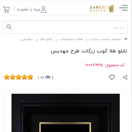
ورود یا عضویت
صفحه نخست سایت
همه محصولات
تابلو طلا
سفارشی
تابلو طلا کوب زرکات طرح مهدیس
کد محصول:
10007635
111 )
(