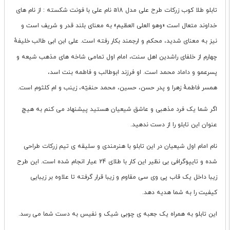
تابلو طلا کوب زرکات طرح علی مدل a18 نام علی با فونت شکسته : از نام های
خداوند متعال است «وهو العلی العظیم» به معنای بلند قدر و شریف است و
نیز به معنای شدید، محکم و ارجمند بکار رفته است. علی ابن ابی طالب
خلیفهٔ
چهارم از خلفای راشدین اهل سنت، امام اول تمامی شاخه های مذهب شیعه و
پسرعمو و داماد محمد است. او فرزند ابوطالب و فاطمه بنت اسد،
همسر فاطمهٔ زهرا و پدر حسن، حسین، محمد حنفیّه، زینب و ام کلثوم است.
اگر شما یک فرد مذهبی و عاشق شیعیان هستید پیشنهاد می کنم به هیچ
عنوان این تابلو را از دست ندهید.
نام امام اول شیعیان در این تابلو با هنرمندی و سلیقه ی تیم زرکات طراحی
شده و تایپوگرافی بی نظیر این کار با طلای 24 عیار انجام شده است. این طرح
زیبا داخل یک قاب پی وی سی مقاوم و زیبا قرار گرفته تا علاوه بر زیبایی
کیفیت را به شما هدیه دهد.
این تابلو به همراه یک جعبه ی چوبی شیک و نفیس به دست شما می رسد.