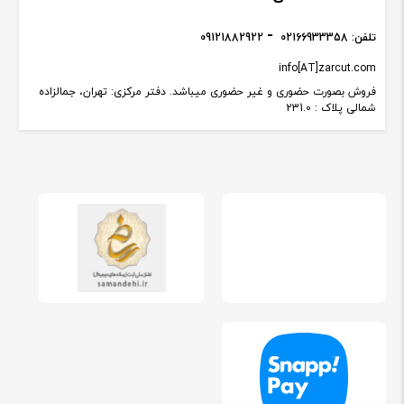
تلفن:
02166933358
09121882922
info[AT]zarcut.com
فروش بصورت حضوری و غیر حضوری میباشد. دفتر مرکزی: تهران، جمالزاده
شمالی پلاک : 231.0