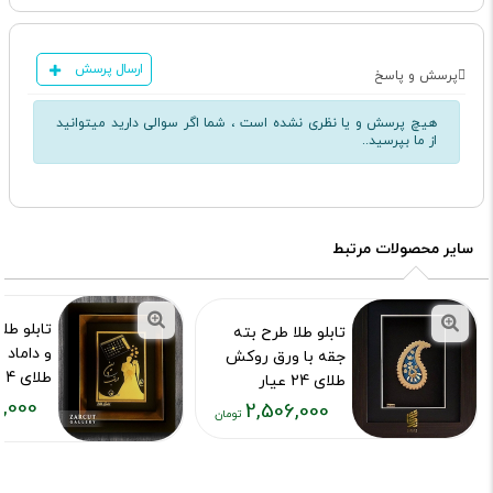
ارسال پرسش
پرسش و پاسخ
هیچ پرسش و یا نظری نشده است ، شما اگر سوالی دارید میتوانید
از ما بپرسید..
سایر محصولات مرتبط
تابلو طل
تابلو طلا طرح بته
و داماد 
جقه با ورق روکش
طلای 24 عیار
طلای 24 عیار
,000
کد محصول :73
2,506,000
کد محصول :7021
قیمت
قیمت
فعلی:
فعلی:
۰۴۴,۰۰۰
۲,۵۰۶,۰۰۰