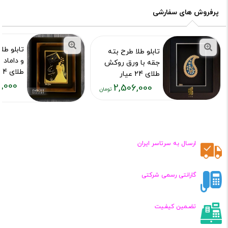
تومان
تومان
پرفروش های سفارشی
تابلو طل
تابلو طلا طرح بته
و داماد 
جقه با ورق روکش
طلای 24 عیار
طلای 24 عیار
,000
کد محصول :73
2,506,000
کد محصول :7021
قیمت
قیمت
فعلی:
فعلی:
۰۴۴,۰۰۰
۲,۵۰۶,۰۰۰
تومان
تومان
ارسـال به سرتاسر ایران
گارانتی رسمی شرکتی
تضـمین کیفـیت