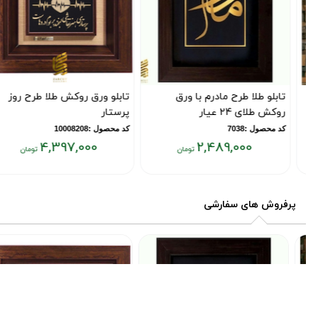
تابلو طلا طرح مادرم با ورق
تابلو ورق روکش طلا طرح روز
روکش طلای 24 عیار
پرستار
کد محصول :7038
کد محصول :10008208
4,397,000
2,489,000
قیمت
قیمت
فعلی:
فعلی:
۴,۳۹۷,۰۰۰
۲,۴۸۹,۰۰۰
پرفروش های سفارشی
تومان
تومان