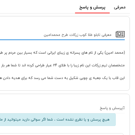
معرفی
پرسش و پاسخ
معرفی تابلو طلا کوب زرکات طرح محمدامین
(محمد امین) یکی از نام های پسرانه ی زیبای ایرانی است که بسیار بین مردم پر طر
متخصصان تیم زرکات این نام زیبا را با طلای 24 عیار طراحی کرده اند تا شما هر بار با دیدن آن لذت ببرید. این طرح ظریف و زیبا داخل یک قاب پی وی سی مقاوم و زیبا قرار گرفته است تا این اسم به خوبی داخل قاب بدرخشد.
این قاب با یک جعبه ی چوبی شکیل به دست شما می رسد که برای هدیه دادن 
پرسش و پاسخ
هیچ پرسش و یا نظری نشده است ، شما اگر سوالی دارید میتوانید از ما 