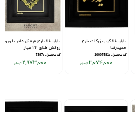
تابلو طلا کوب زرکات طرح
تابلو طلا طرح م مثل مادر با ورق
ت
حمیدرضا
روکش طلای 24 عیار
ر
کد محصول :10007581
کد محصول :7397
ک
2,973,000
2,074,000
قیمت
قیمت
ق
فعلی:
فعلی:
ف
۰
۲,۹۷۳,۰۰۰
۲,۰۷۴,۰۰۰
تومان
تومان
ت