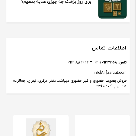
برای روز پزشک چه چیزی هدیه بدهیم؟
اطلاعات تماس
تلفن:
02166933358
09121882922
info[AT]zarcut.com
فروش بصورت حضوری و غیر حضوری میباشد. دفتر مرکزی: تهران، جمالزاده
شمالی پلاک : 231.0