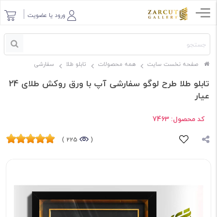
ورود یا عضویت
صفحه نخست سایت
همه محصولات
تابلو طلا
سفارشی
تابلو طلا طرح لوگو‌ سفارشی آپ با ورق روکش طلای 24
عیار
کد محصول:
7463
225 )
(