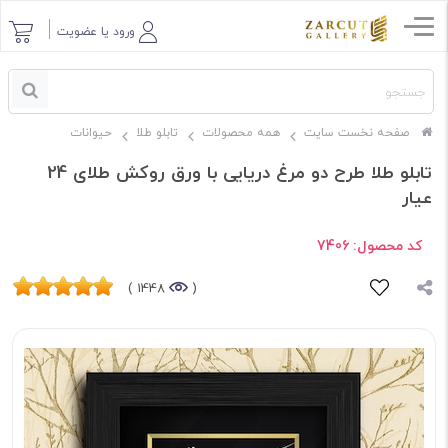
ورود یا عضویت
صفحه نخست سایت
همه محصولات
تابلو طلا
حیوانات
تابلو طلا طرح دو مرغ دریایی با ورق روکش طلای 24
عیار
کد محصول:
7406
1448 )
(