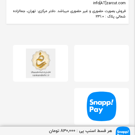
info[AT]zarcut.com
فروش بصورت حضوری و غیر حضوری میباشد. دفتر مرکزی: تهران، جمالزاده
شمالی پلاک : 231.0
هر قسط اسنپ پی : 830,000 تومان