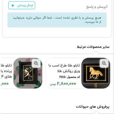
ارسال پرسش
پرسش و پاسخ
هیچ پرسش و یا نظری نشده است ، شما اگر سوالی دارید میتوانید
از ما بپرسید..
سایر محصولات مرتبط
تابلو طلا طرح اسب با
تابلو طل
ورق روکش طلا
پرنده ب
طلای 24 عیار
کد محصول :7015
,000
2,800,000
کد محصول :85
قیمت
قیمت
فعلی:
فعلی:
۳۲۴,۰۰۰
۲,۸۰۰,۰۰۰
تومان
تومان
پرفروش های حیوانات