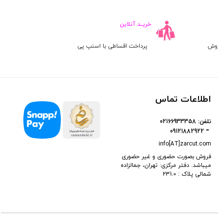
خریــد آنلاین
روش
پرداخت اقساطی با اسنپ پی
اطلاعات تماس
تلفن:
02166933358
09121882922
info[AT]zarcut.com
فروش بصورت حضوری و غیر حضوری
میباشد. دفتر مرکزی: تهران، جمالزاده
شمالی پلاک : 231.0