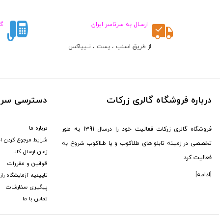
ارسـال به سرتاسر ایران
گ
از طریق اسنپ ، پست ، تــیپاکس
ط
درباره فروشگاه گالری زرکات
دسترسی سری
درباره ما
فروشگاه گالری زرکات فعالیت خود را درسال 1391 به طور
شرایط مرجوع کردن ا
تخصصی در زمینه تابلو های طلاکوب و یا طلاکوب شروع به
زمان ارسال کالا
فعالیت کرد
قوانین و مقررات
[ادامه]
تاییدیه آزمایشگاه را
پیگیری سفارشات
تماس با ما