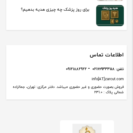
برای روز پزشک چه چیزی هدیه بدهیم؟
اطلاعات تماس
تلفن:
02166933358
09121882922
info[AT]zarcut.com
فروش بصورت حضوری و غیر حضوری میباشد. دفتر مرکزی: تهران، جمالزاده
شمالی پلاک : 231.0