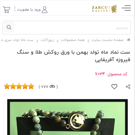
ورود یا عضویت
صفحه نخست سایت
همه محصولات
زیورآلات
ست ماه تولد سری مین
ست نماد ماه تولد بهمن با ورق روکش طلا و سنگ
فیروزه آفریقایی
کد محصول:
7034
677 )
(