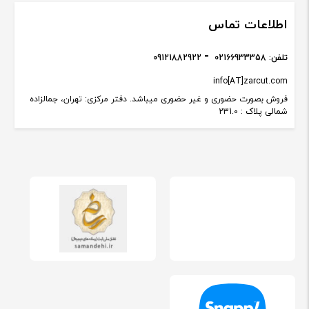
اطلاعات تماس
تلفن:
02166933358
09121882922
info[AT]zarcut.com
فروش بصورت حضوری و غیر حضوری میباشد. دفتر مرکزی: تهران، جمالزاده
شمالی پلاک : 231.0