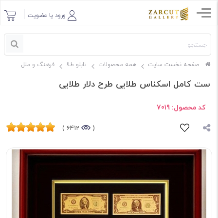
ورود یا عضویت
صفحه نخست سایت
همه محصولات
تابلو طلا
فرهنگ و ملل
ست کامل اسکناس طلایی طرح دلار طلایی
کد محصول:
7019
6412 )
(