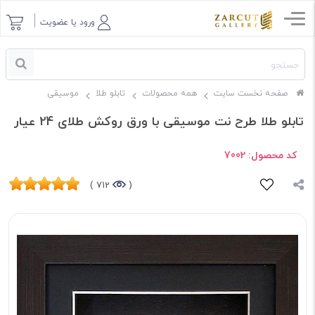
ورود یا عضویت
صفحه نخست سایت
همه محصولات
تابلو طلا
موسیقی
تابلو طلا طرح نت موسیقی با ورق روکش طلای 24 عیار
کد محصول:
7002
712 )
(