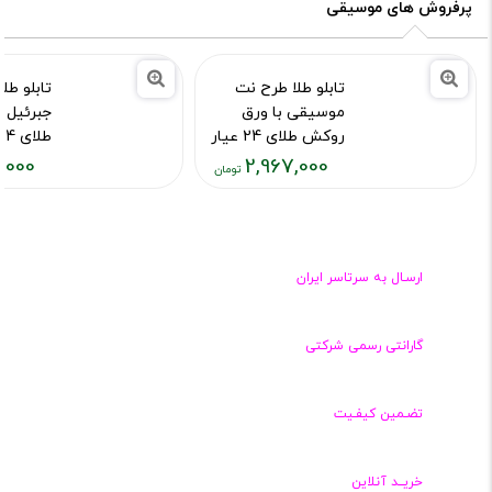
پرفروش های موسیقی
تابلو طلا طرح نت
تابلو طل
موسیقی با ورق
جبرئیل 
روکش طلای 24 عیار
طلای 24 عیار
,000
2,967,000
کد محصول :7002
کد محصول :04
قیمت
قیمت
فعلی:
فعلی:
۱۶,۰۰۰
۲,۶۹۷,۰۰۰
تومان
تومان
ارسـال به سرتاسر ایران
گارانتی رسمی شرکتی
تضـمین کیفـیت
خریــد آنلاین