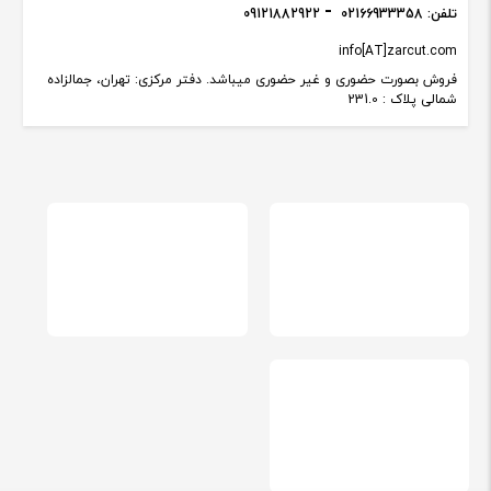
تلفن:
02166933358
09121882922
info[AT]zarcut.com
فروش بصورت حضوری و غیر حضوری میباشد. دفتر مرکزی: تهران، جمالزاده
شمالی پلاک : 231.0