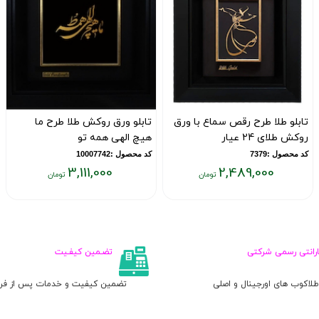
تابلو طلا طرح رقص سماع با ورق
تابلو ورق روکش طلا طرح ما
روکش طلای 24 عیار
هیچ الهی همه تو
کد محصول :7379
کد محصول :10007742
3,111,000
2,489,000
قیمت
قیمت
ق
فعلی:
فعلی:
ف
۰
۳,۱۱۱,۰۰۰
۲,۴۸۹,۰۰۰
تومان
تومان
ت
ارانتی رسمی شرکتی
تضـمین کیفـیت
لاکوب های اورجینال و اصلی
تضمین کیفیت و خدمات پس از ف