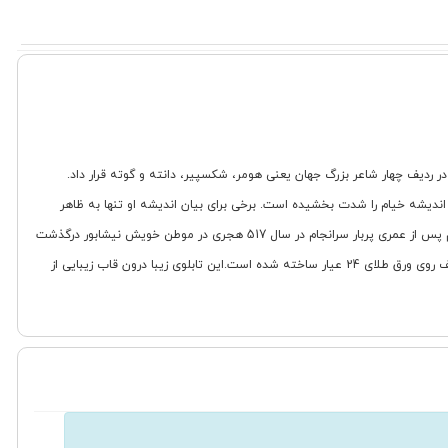
 ردیف چهار شاعر بزرگ جهان یعنی هومر، شکسپیر، دانته و گوته قرار داد.
اندیشه خیام را شدت بخشیده است. برخی برای بیان اندیشه او تنها به ظاهر
رباعیات او بسنده می کنند، در حالی که برخی دیگر بر این اعتقادند که اندیشه های واقعی خیام عمیق تر از آن است که صرفا با تفسیر ظاهری شعر او قابل بیان باشد. خیام پس از عمری پربار سرانجام در سال 517 هجری در موطن خویش نیشابور درگذشت
و با مرگ او یکی از درخشان ترین صفحات تاریخ اندیشه در ایران بسته شد.این تابلو با استفاده ار رباعی این قافله عمر عجب می گذرد با طراحی منحصر به فرد و حکاکی ظریف روی ورق طلای 24 عیار ساخته شده است.این تابلوی زیبا درون قاب زیبایی از