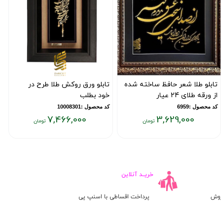
تابلو طلا شعر حافظ ساخته شده
تابلو ورق روکش طلا طرح در
ت
از ورقه طلای 24 عیار
خود بطلب
ب
ت
کد محصول :6959
کد محصول :10008301
7,466,000
3,629,000
ک
یمت
قیمت
ق
علی:
فعلی:
فع
۰۰
۷,۴۶۶,۰۰۰
۳,۶۲۹,۰۰
ومان
تومان
تو
خریــد آنلاین
روش
پرداخت اقساطی با اسنپ پی