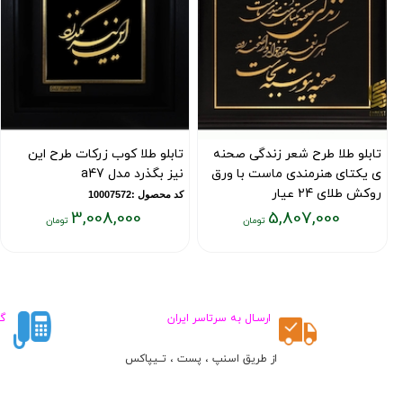
تابلو طلا طرح شعر زندگی صحنه
تابلو طلا کوب زرکات طرح این
ی یکتای هنرمندی ماست با ورق
نیز بگذرد مدل a47
روکش طلای 24 عیار
کد محصول :10007572
3,008,000
5,807,000
کد محصول :7353
قیمت
قیمت
فعلی:
فعلی:
۳,۰۰۸,۰۰۰
۵,۸۰۷,۰۰۰
تومان
تومان
ارسـال به سرتاسر ایران
گ
از طریق اسنپ ، پست ، تــیپاکس
ط