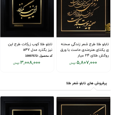
تابلو طلا طرح شعر زندگی صحنه
تابلو طلا کوب زرکات طرح این
ی یکتای هنرمندی ماست با ورق
نیز بگذرد مدل a47
روکش طلای 24 عیار
کد محصول :10007572
3,008,000
5,807,000
کد محصول :7353
قیمت
قیمت
فعلی:
فعلی:
۳,۰۰۸,۰۰۰
۵,۸۰۷,۰۰۰
پرفروش های تابلو شعر طلا
تومان
تومان