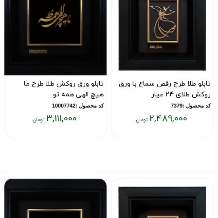
تابلو طلا طرح رقص سماع با ورق
تابلو ورق روکش طلا طرح ما
روکش طلای 24 عیار
هیچ الهی همه تو
کد محصول :7379
کد محصول :10007742
3,111,000
2,489,000
قیمت
قیمت
ق
فعلی:
فعلی:
ف
۰
۳,۱۱۱,۰۰۰
۲,۴۸۹,۰۰۰
تومان
تومان
ت