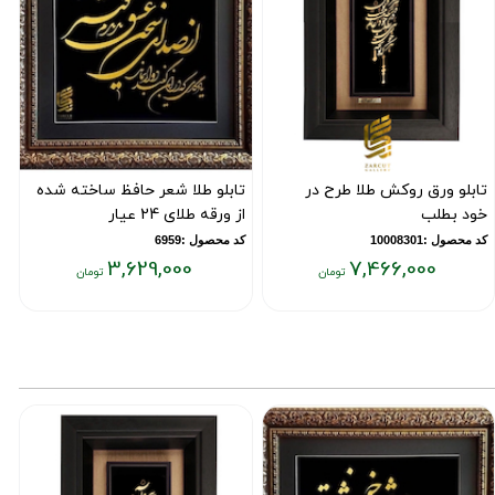
تابلو ورق روکش طلا طرح در
تابلو طلا شعر حافظ ساخته شده
ت
خود بطلب
از ورقه طلای 24 عیار
ب
ت
کد محصول :10008301
کد محصول :6959
3,629,000
7,466,000
ک
یمت
قیمت
ق
علی:
فعلی:
فع
۰۰
۳,۶۲۹,۰۰۰
۷,۴۶۶,۰۰
ومان
تومان
تو