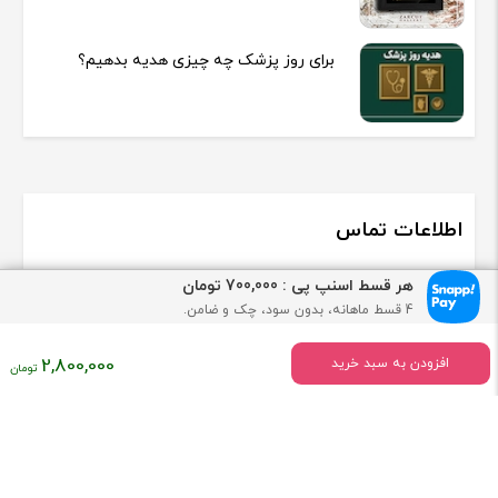
برای روز پزشک چه چیزی هدیه بدهیم؟
اطلاعات تماس
تلفن:
02166933358
09121882922
هر قسط اسنپ پی : 700,000 تومان
4 قسط ماهانه، بدون سود، چک و ضامن.
info[AT]zarcut.com
فروش بصورت حضوری و غیر حضوری میباشد. دفتر مرکزی: تهران، جمالزاده
قیمت
2,800,000
افزودن به سبد خرید
شمالی پلاک : 231.0
فعلی
:
۰۰,۰۰۰
تومان