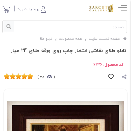
ورود یا عضویت
صفحه نخست سایت
همه محصولات
تابلو طلا
تابلو طلای نقاشی انتظار چاپ روی ورقه طلای 24 عیار
کد محصول:
6936
681 )
(