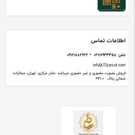
اطلاعات تماس
تلفن:
02166933358
09121882922
info[AT]zarcut.com
فروش بصورت حضوری و غیر حضوری میباشد. دفتر مرکزی: تهران، جمالزاده
شمالی پلاک : 231.0