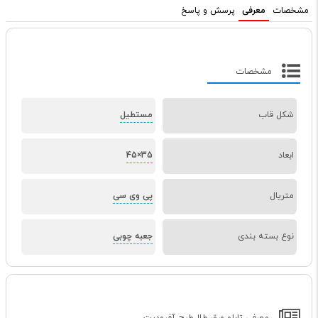
مشخصات
معرفی
پرسش و پاسخ
مشخصات
شکل قاب
مستطیل
ابعاد
35×45
متریال
پی وی سی
نوع بسته بندی
جعبه چوبی