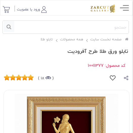
ورود یا عضویت
صفحه نخست سایت
همه محصولات
تابلو طلا
تابلو ورق طلا طرح آفرودیت
کد محصول:
10011377
18 )
(