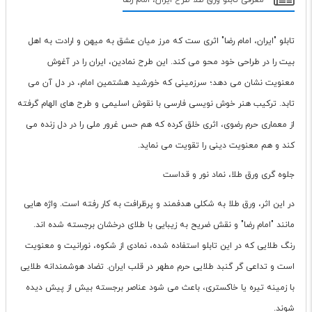
معرفی تابلو ورق طلا طرح ایران، امام رضا
تابلو "ایران، امام رضا" اثری ست که مرز میان عشق به میهن و ارادت به اهل
بیت را در طراحی خود محو می کند. این طرح نمادین، ایران را در آغوش
معنویت نشان می دهد؛ سرزمینی که خورشید هشتمین امام، در دل آن می
تابد. ترکیب هنر خوش نویسی فارسی با نقوش اسلیمی و طرح های الهام گرفته
از معماری حرم رضوی، اثری خلق کرده که هم حس غرور ملی را در دل زنده می
کند و هم معنویت دینی را تقویت می نماید.
جلوه گری ورق طلا، نماد نور و قداست
در این اثر، ورق طلا به شکلی هدفمند و پرظرافت به کار رفته است. واژه هایی
مانند "امام رضا" و نقش ضریح به زیبایی با طلای درخشان برجسته شده اند.
رنگ طلایی که در این تابلو استفاده شده، نمادی از شکوه، نورانیت و معنویت
است و تداعی گر گنبد طلایی حرم مطهر در قلب ایران. تضاد هوشمندانه طلایی
با زمینه تیره یا خاکستری، باعث می شود عناصر برجسته بیش از پیش دیده
شوند.