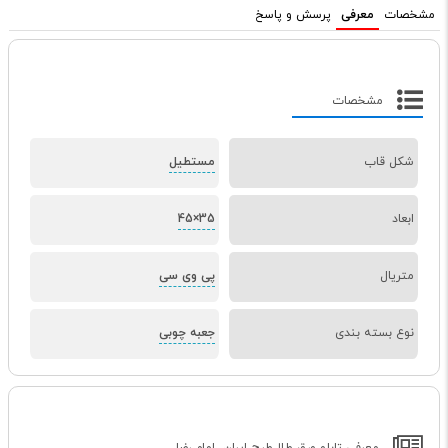
مشخصات
معرفی
پرسش و پاسخ
مشخصات
شکل قاب
مستطیل
ابعاد
35×45
متریال
پی وی سی
نوع بسته بندی
جعبه چوبی