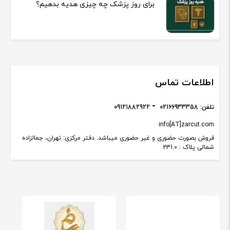
برای روز پزشک چه چیزی هدیه بدهیم؟
اطلاعات تماس
تلفن:
02166933358
09121882922
info[AT]zarcut.com
فروش بصورت حضوری و غیر حضوری میباشد. دفتر مرکزی: تهران، جمالزاده
شمالی پلاک : 231.0