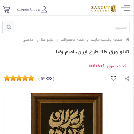
ورود یا عضویت
صفحه نخست سایت
همه محصولات
تابلو طلا
مذهبی
تابلو ورق طلا طرح ایران، امام رضا
کد محصول:
10010809
13 )
(