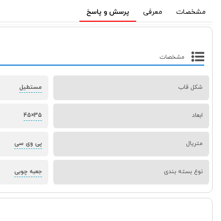
مشخصات
معرفی
پرسش و پاسخ
مشخصات
شکل قاب
مستطیل
ابعاد
35×45
متریال
پی وی سی
نوع بسته بندی
جعبه چوبی