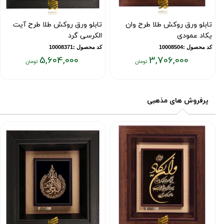
تابلو ورق روکش طلا طرح وان
تابلو ورق روکش طلا طرح آیت
یکاد عمودی
الکرسی گرد
کد محصول :10008504
کد محصول :10008371
5,604,000
3,706,000
قیمت
قیمت
فعلی:
فعلی:
۵,۶۰۴,۰۰۰
۳,۷۰۶,۰۰۰
پرفروش های مذهبی
تومان
تومان