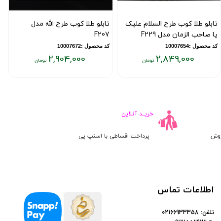
تابلو طلا کوب طرح السلام علیک
تابلو طلا کوب طرح الله مدل
ت
یا صاحب الزمان مدل F229
F207
ط
کد محصول :10007654
کد محصول :10007672
ک
2,904,000
2,849,000
یمت
قیمت
ق
علی:
فعلی:
فع
۰۰
۲,۹۰۴,۰۰۰
۲,۸۴۹,۰۰
ومان
تومان
تو
خریــد آنلاین
روش
پرداخت اقساطی با اسنپ پی
اطلاعات تماس
تلفن:
02166933358