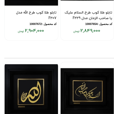
تابلو طلا کوب طرح السلام علیک
تابلو طلا کوب طرح الله مدل
ت
یا صاحب الزمان مدل F229
F207
ی
کد محصول :10007654
کد محصول :10007672
ک
2,904,000
2,849,000
یمت
قیمت
ق
علی:
فعلی:
فع
۰۰
۲,۹۰۴,۰۰۰
۲,۸۴۹,۰۰
ومان
تومان
تو