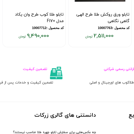
تابلو ورق روکش طلا طرح الهی
تابلو طلا کوب طرح وان یکاد
گاهی نگاهی
مدل F170
کد محصول :10007763
کد محصول :10007712
9,490,000
2,511,000
قیمت
قیمت
ق
فعلی:
فعلی:
ف
۰
۹,۴۹۰,۰۰۰
۲,۵۱۱,۰۰۰
تومان
تومان
ت
ارانتی رسمی شرکتی
تضـمین کیفـیت
لاکوب های اورجینال و اصلی
تضمین کیفیت و خدمات پس از ف
ع
دانستنی های گالری زرکات
چه عکس‌هایی برای سفارش تابلو چهره طلا مناسب نیستند؟