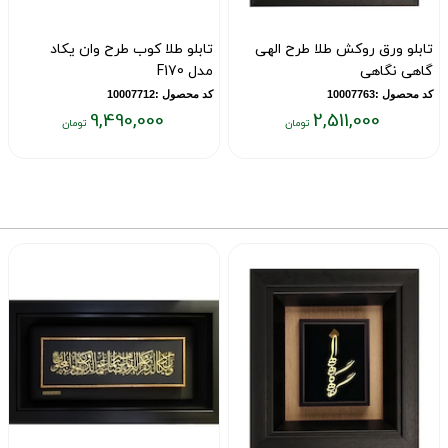
تابلو ورق روکش طلا طرح الهی
تابلو طلا کوب طرح وان یکاد
گاهی نگاهی
مدل F170
کد محصول :10007763
کد محصول :10007712
9,490,000
2,511,000
قیمت
قیمت
ق
فعلی:
فعلی:
ف
۰
۹,۴۹۰,۰۰۰
۲,۵۱۱,۰۰۰
تومان
تومان
ت