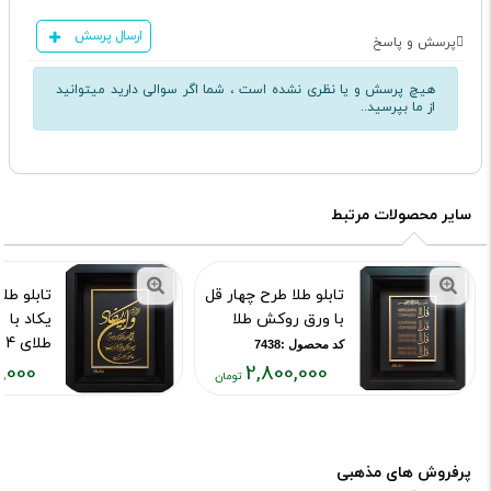
ارسال پرسش
پرسش و پاسخ
هیچ پرسش و یا نظری نشده است ، شما اگر سوالی دارید میتوانید
از ما بپرسید..
سایر محصولات مرتبط
تابلو طلا طرح چهار قل
تابلو طل
با ورق روکش طلا
یکاد با
طلای 24 عیار
کد محصول :7438
,000
2,800,000
کد محصول :43
قیمت
قیمت
فعلی:
فعلی:
۳۱۸,۰۰۰
۲,۸۰۰,۰۰۰
تومان
تومان
پرفروش های مذهبی