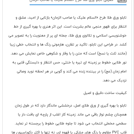
معرفی تابلو ورق طلا طرح السلام علیک یا صاحب الزمان
تابلو ورق طلا طرح «السلام علیک یا صاحب الزمان» بازتابی از امید، عشق و
انتظار برای ظهور منجی عالم بشریت است. این اثر هنری با بهره گیری از خط
خوشنویسی اسلامی و تلالوی ورق طلا، جمله ای پر از معنویت را به تصویر می
کشد. در طراحی این تابلو، تاکید بر تقارن، هارمونی رنگ ها و انتخاب خطی زیبا
(مانند ثلث یا نسخ) است که متن را با وقار و شکوهی خاص نمایش می دهد.
نور طلایی خطوط بر زمینه ای تیره یا خنثی، حس انتظار و دلبستگی قلبی به
امام زمان (عج) را در بیننده زنده می کند و گویی در هر لحظه نوید وصالی
نزدیک می دهد.
کیفیت ساخت دقیق و اصیل
تابلو با بهره گیری از ورق طلای اصل، درخششی ماندگار دارد که در طول زمان
همچنان چشم نواز باقی می ماند. زمینه کار اغلب از پارچه ای بافت دار یا
سطحی مخملی انتخاب می شود تا جلوه طلایی خطوط را برجسته تر نماید.
قاب PVC مقاوم با رنگ های مشکی یا قهوه ای، نه تنها با اکثر دکوراسیون ها