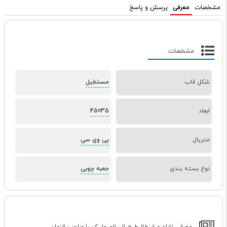
مشخصات
معرفی
پرسش و پاسخ
مشخصات
شکل قاب
مستطیل
ابعاد
35×45
متریال
پی وی سی
نوع بسته بندی
جعبه چوبی