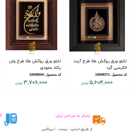
تابلو ورق روکش طلا طرح آیت
تابلو ورق روکش طلا طرح وان
الکرسی گرد
یکاد عمودی
کد محصول :10008371
کد محصول :10008504
3,706,000
5,604,000
قیمت
قیمت
فعلی:
فعلی:
۳,۷۰۶,۰۰۰
۵,۶۰۴,۰۰۰
تومان
تومان
ارسـال به سرتاسر ایران
گ
از طریق اسنپ ، پست ، تــیپاکس
ط