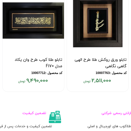
تابلو ورق روکش طلا طرح الهی
تابلو طلا کوب طرح وان یکاد
گاهی نگاهی
مدل F170
کد محصول :10007763
کد محصول :10007712
9,490,000
2,511,000
قیمت
قیمت
ق
فعلی:
فعلی:
ف
۰
۹,۴۹۰,۰۰۰
۲,۵۱۱,۰۰۰
تومان
تومان
ت
ارانتی رسمی شرکتی
تضـمین کیفـیت
لاکوب های اورجینال و اصلی
تضمین کیفیت و خدمات پس از ف