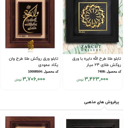
تابلو طلا طرح الله دایره با ورق
تابلو ورق روکش طلا طرح وان
روکش طلای 24 عیار
یکاد عمودی
کد محصول :7408
کد محصول :10008504
3,706,000
3,423,000
قیمت
قیمت
فعلی:
فعلی:
۳,۷۰۶,۰۰۰
۳,۴۲۳,۰۰۰
پرفروش های مذهبی
تومان
تومان