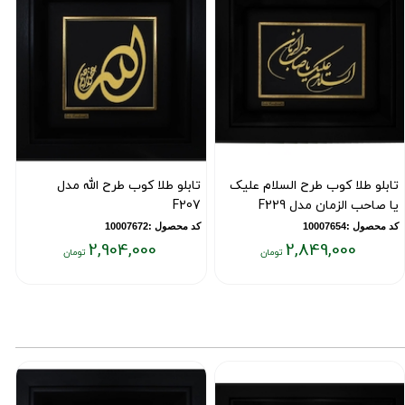
تابلو طلا کوب طرح السلام علیک
تابلو طلا کوب طرح الله مدل
ت
یا صاحب الزمان مدل F229
F207
ی
کد محصول :10007654
کد محصول :10007672
ک
2,904,000
2,849,000
یمت
قیمت
ق
علی:
فعلی:
فع
۰۰
۲,۹۰۴,۰۰۰
۲,۸۴۹,۰۰
ومان
تومان
تو