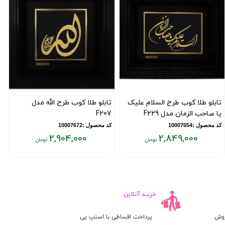
تابلو طلا کوب طرح السلام علیک
تابلو طلا کوب طرح الله مدل
ت
یا صاحب الزمان مدل F229
F207
ط
کد محصول :10007654
کد محصول :10007672
ک
2,904,000
2,849,000
یمت
قیمت
ق
علی:
فعلی:
فع
۰۰
۲,۹۰۴,۰۰۰
۲,۸۴۹,۰۰
ومان
تومان
تو
خریــد آنلاین
روش
پرداخت اقساطی با اسنپ پی