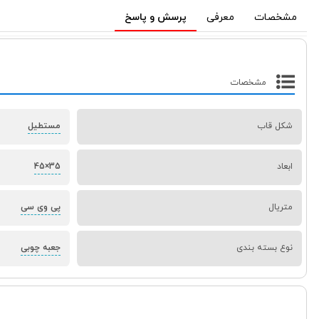
مشخصات
معرفی
پرسش و پاسخ
مشخصات
شکل قاب
مستطیل
ابعاد
35×45
متریال
پی وی سی
نوع بسته بندی
جعبه چوبی