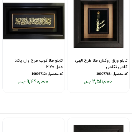
تابلو ورق روکش طلا طرح الهی
تابلو طلا کوب طرح وان یکاد
گاهی نگاهی
مدل F170
کد محصول :10007763
کد محصول :10007712
9,490,000
2,511,000
قیمت
قیمت
ق
فعلی:
فعلی:
ف
۰
۹,۴۹۰,۰۰۰
۲,۵۱۱,۰۰۰
تومان
تومان
ت