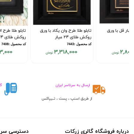
تابلو طلا طرح وان یکاد با ورق
تابلو طلا طرح الله دایره با ورق
روکش طلای 24 عیار
روکش طلای 24 عیار
کد محصول :7443
کد محصول :7408
3,423,000
3,318,000
قیمت
قیمت
فعلی:
فعلی:
۳,۴۲۳,۰۰۰
۳,۳۱۸,۰۰۰
تومان
تومان
ارسـال به سرتاسر ایران
گ
از طریق اسنپ ، پست ، تــیپاکس
ط
درباره فروشگاه گالری زرکات
دسترسی سری