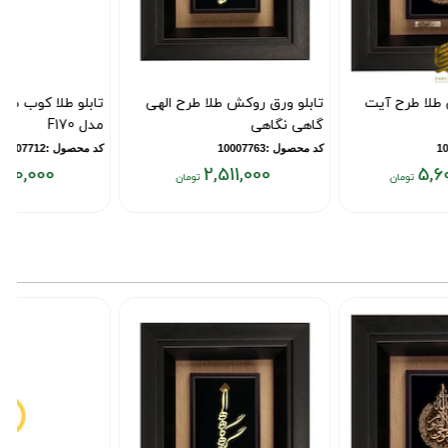
تابلو ورق روکش طلا طرح الهی
تابلو طلا کوب طرح وان یکاد
گاهی نگاهی
مدل F170
کد محصول :10007763
کد محصول :10007712
9,490,000
2,511,000
قیمت
قیمت
ق
فعلی:
فعلی:
ف
۰
۹,۴۹۰,۰۰۰
۲,۵۱۱,۰۰۰
تومان
تومان
ت