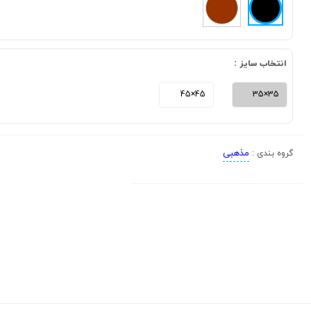
انتخاب سایز :
45×45
35×35
مذهبی
گروه بندی :