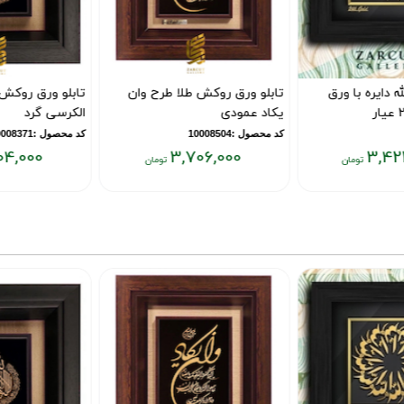
تابلو ورق روکش طلا طرح وان
تابلو ورق روکش طلا طرح آیت
یکاد عمودی
الکرسی گرد
کد محصول :10008504
کد محصول :10008371
5,604,000
3,706,000
قیمت
قیمت
فعلی:
فعلی:
۵,۶۰۴,۰۰۰
۳,۷۰۶,۰۰۰
تومان
تومان