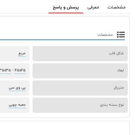
مشخصات
معرفی
پرسش و پاسخ
مشخصات
شکل قاب
مربع
ابعاد
45x45
-
35x35
متریال
پی وی سی
نوع بسته بندی
جعبه چوبی