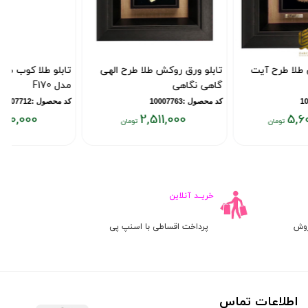
تابلو ورق روکش طلا طرح الهی
تابلو طلا کوب طرح وان یکاد
گاهی نگاهی
مدل F170
کد محصول :10007763
کد محصول :10007712
9,490,000
2,511,000
قیمت
قیمت
ق
فعلی:
فعلی:
ف
۰
۹,۴۹۰,۰۰۰
۲,۵۱۱,۰۰۰
تومان
تومان
ت
خریــد آنلاین
روش
پرداخت اقساطی با اسنپ پی
اطلاعات تماس