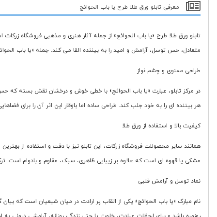
معرفی تابلو ورق طلا طرح یا باب الحوائج
تابلو ورق طلا طرح «یا باب الحوائج» از جمله آثار هنری و مذهبی فروشگاه زرکات 
متعادل، حس توسل، آرامش و امید را به بیننده القا می کند. جمله «یا باب الحوائ
طراحی معنوی و چشم نواز
در مرکز تابلو، عبارت «یا باب الحوائج» با خطی خوش و درخشان نقش بسته که حس 
هر بیننده ای را به خود جلب کند. طراحی ساده اما باوقار این اثر آن را برای فضاه
کیفیت بالا و استفاده از ورق طلا
مشکی یا قهوه ای است که علاوه بر زیبایی ظاهری، سبک، مقاوم و بادوام است. 
نماد توسل و آرامش قلبی
نام مبارک «یا باب الحوائج» یکی از القاب پر ارادت در میان شیعیان است که بیان
روزمره باشد و برای لحظات عبادت، خلوت یا حتی زندگی روزانه، آرامشی درونی به 