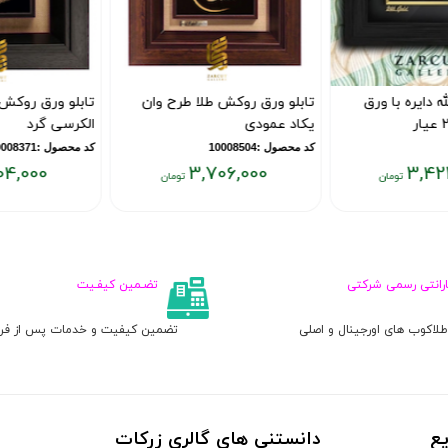
تابلو ورق روکش طلا طرح وان
تابلو ورق روکش طلا طرح آیت
یکاد عمودی
الکرسی گرد
کد محصول :10008504
کد محصول :10008371
5,604,000
3,706,000
قیمت
قیمت
فعلی:
فعلی:
۵,۶۰۴,۰۰۰
۳,۷۰۶,۰۰۰
تومان
تومان
ارانتی رسمی شرکتی
تضـمین کیفـیت
لاکوب های اورجینال و اصلی
تضمین کیفیت و خدمات پس از ف
ع
دانستنی های گالری زرکات