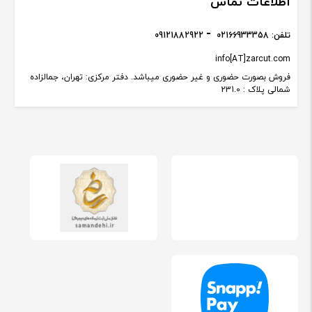
اطلاعات تماس
تلفن:
02166933358
09121882922
info[AT]zarcut.com
فروش بصورت حضوری و غیر حضوری میباشد. دفتر مرکزی: تهران، جمالزاده
شمالی پلاک : 231.0