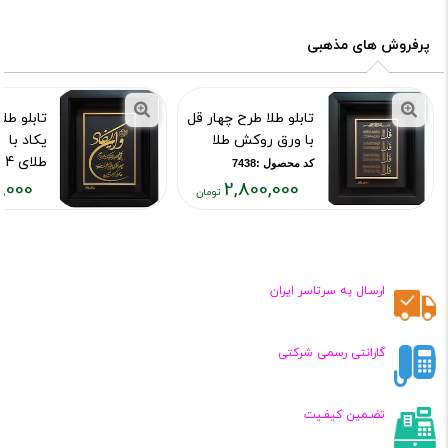
فعلی:
فعلی:
۳۱۸,۰۰۰
۲,۸۰۰,۰۰۰
تومان
تومان
پرفروش های مذهبی
تابلو طلا طرح چهار قل
تابلو طل
با ورق روکش طلا
یکاد با
طلای 24 عیار
کد محصول :7438
,000
2,800,000
کد محصول :43
قیمت
قیمت
فعلی:
فعلی:
۳۱۸,۰۰۰
۲,۸۰۰,۰۰۰
تومان
تومان
ارسـال به سرتاسر ایران
گارانتی رسمی شرکتی
تضـمین کیفـیت