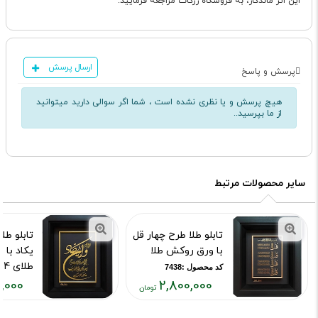
این اثر ماندگار، به فروشگاه زرکات مراجعه فرمایید.
ارسال پرسش
پرسش و پاسخ
هیچ پرسش و یا نظری نشده است ، شما اگر سوالی دارید میتوانید
از ما بپرسید..
سایر محصولات مرتبط
تابلو طلا طرح چهار قل
تابلو طل
با ورق روکش طلا
یکاد با
طلای 24 عیار
کد محصول :7438
,000
2,800,000
کد محصول :43
قیمت
قیمت